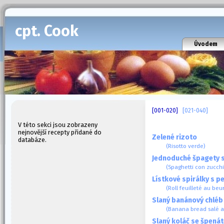
cpt. Cook
Úvodem
[001-020]
[021-040]
V této sekci jsou zobrazeny
nejnovější recepty přidané do
Zelené rizoto
databáze.
(Risotto verde)
Jednoduché špagety 
(Spaghetti con zucch
Lístkové spirálky s 
(Roll feuilleté au beur
Slaný banánový chléb
(Banana bread salé a
Slaný koláč se špenát