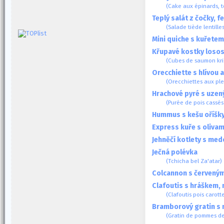
(Cake aux épinards, t
Teplý salát z čočky, 
(Salade tiède lentille
Mini quiche s kuřetem
Křupavé kostky loso
(Cubes de saumon kr
Orecchiette s hlívou a
(Orecchiettes aux ple
Hrachové pyré s uze
(Purée de pois cassés 
Hummus s kešu oříšk
Express kuře s olivam
Jehněčí kotlety s me
Ječná polévka
(Tchicha bel Za'atar)
Colcannon s červeným
Clafoutis s hráškem, 
(Clafoutis pois carott
Bramborový gratin s
(Gratin de pommes de t