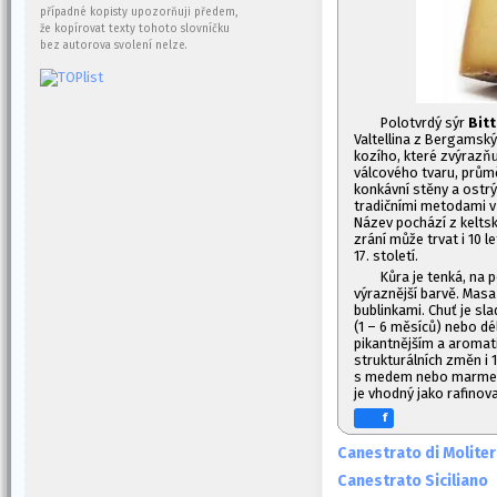
případné kopisty upozorňuji předem,
že kopírovat texty tohoto slovníčku
bez autorova svolení nelze.
Polotvrdý sýr
Bit
Valtellina z Bergamský
kozího, které zvýrazňu
válcového tvaru, průmě
konkávní stěny a ostrý
tradičními metodami v
Název pochází z keltské
zrání může trvat i 10 l
17. století.
Kůra je tenká, na p
výraznější barvě. Masa 
bublinkami. Chuť je sla
(1 – 6 měsíců) nebo dél
pikantnějším a aromati
strukturálních změn i 1
s medem nebo marmelá
je vhodný jako rafinova
f
Canestrato di Molite
Canestrato Siciliano