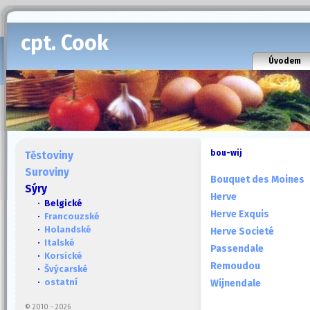
cpt. Cook
Úvodem
bou-wij
Těstoviny
Suroviny
Bouquet des Moines
Sýry
Herve
· Belgické
Herve Exquis
·
Francouzské
·
Holandské
Herve Societé
·
Italské
Passendale
·
Korsické
Remoudou
·
Švýcarské
·
ostatní
Wijnendale
© 2010 - 2026