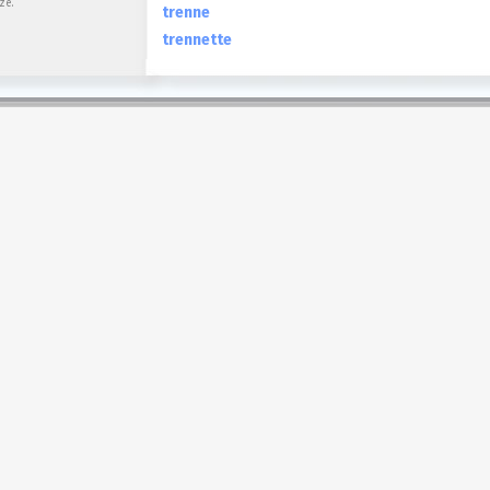
ze.
trenne
trennette