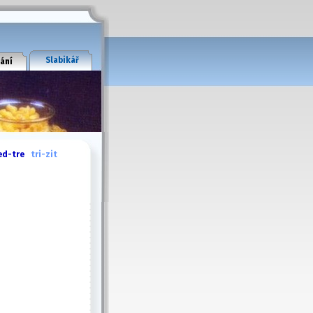
Slabikář
ání
ed-tre
tri-zit