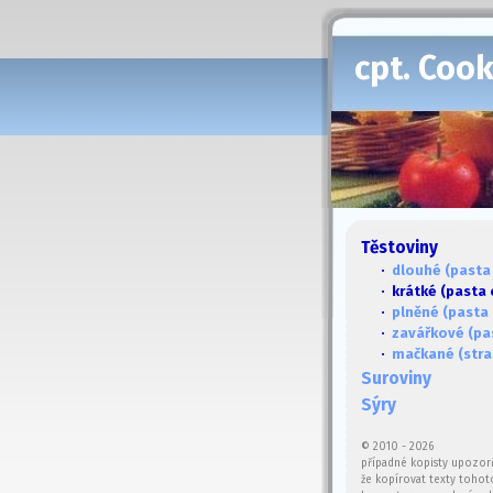
cpt. Coo
Těstoviny
·
dlouhé (pasta
· krátké (pasta 
·
plněné (pasta 
·
zavářkové (pa
·
mačkané (stra
Suroviny
Sýry
© 2010 - 2026
případné kopisty upozor
že kopírovat texty tohot