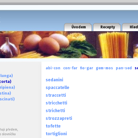
k
Úvodem
Recepty
Hled
abi-con
con-far
fio-gar
gem-mos
pan-sed
s
 lunga)
sedanini
corta)
ripiena)
spaccatelle
stina)
straccetti
scinati)
stricchetti
strichetti
strozzapreti
tofette
ňuji předem,
tortiglioni
o slovníčku