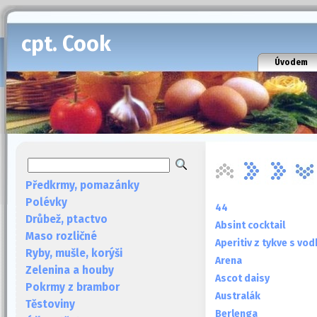
cpt. Cook
Úvodem
Předkrmy, pomazánky
Polévky
44
Drůbež, ptactvo
Absint cocktail
Maso rozličné
Aperitiv z tykve s vo
Ryby, mušle, korýši
Arena
Zelenina a houby
Ascot daisy
Pokrmy z brambor
Australák
Těstoviny
Berlenga