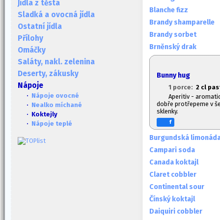
Jídla z těsta
Blanche fizz
Sladká a ovocná jídla
Brandy shamparelle
Ostatní jídla
Brandy sorbet
Přílohy
Brněnský drak
Omáčky
Saláty, nakl. zelenina
Deserty, zákusky
Bunny hug
Nápoje
1 porce:
2 cl pas
·
Nápoje ovocné
Aperitiv - aromati
dobře protřepeme v še
·
Nealko míchané
sklenky.
· Koktejly
f
·
Nápoje teplé
Burgundská limonád
Campari soda
Canada koktajl
Claret cobbler
Continental sour
Čínský koktajl
Daiquiri cobbler