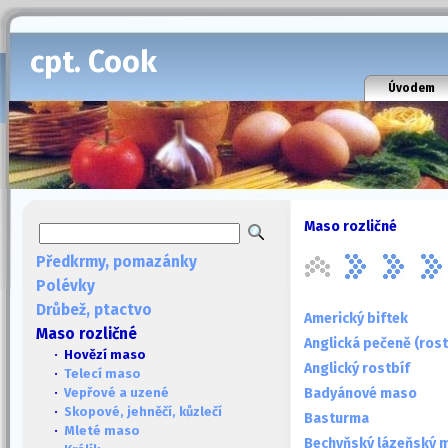
cpt. Cook
Úvodem
Maso rozličné
Předkrmy, pomazánky
Polévky
Drůbež, ptactvo
Americký biftek
Maso rozličné
Anglická pečeně (rost
· Hovězí maso
Anglický rostbíf
·
Telecí maso
Badyánové maso
·
Vepřové a uzené
·
Skopové, jehněčí, kůzlečí
Basturma
·
Mleté maso
Bechyňský lázeňský 