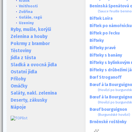
·
Králík
Beninská špenátová 
·
Vnitřnosti
(Sauce feuille benino
·
Zvěřina
·
Guláše, ragú
Biftek Loira
·
Uzeniny
Biftek po námořnicku
Ryby, mušle, korýši
Biftek po řecku
Zelenina a houby
Bifteky
Pokrmy z brambor
Bifteky pravé
Těstoviny
Bifteky s banány
Jídla z těsta
Bifteky s bylinkovým
Sladká a ovocná jídla
Bifteky s drůbežími já
Ostatní jídla
Bœf Stroganoff
Přílohy
Bœuf à la Bourguign
Omáčky
(Hovězí po burgundsk
Saláty, nakl. zelenina
Bœuf à la Bourguign
Deserty, zákusky
(Hovězí po burgundsk
Nápoje
Bœuf bourguignon
(Burgundské hovězí)
Brněnské roštěnky