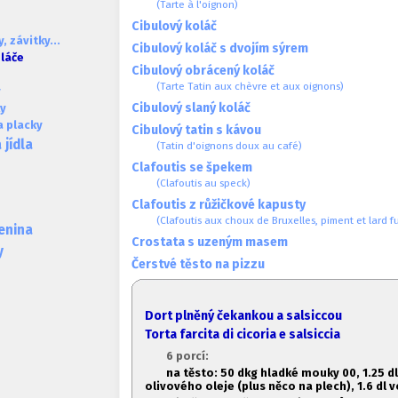
(Tarte à l'oignon)
Cibulový koláč
, závitky...
Cibulový koláč s dvojím sýrem
oláče
Cibulový obrácený koláč
(Tarte Tatin aux chèvre et aux oignons)
y
Cibulový slaný koláč
ky
a placky
Cibulový tatin s kávou
jídla
(Tatin d'oignons doux au café)
Clafoutis se špekem
(Clafoutis au speck)
Clafoutis z růžičkové kapusty
(Clafoutis aux choux de Bruxelles, piment et lard 
lenina
Crostata s uzeným masem
y
Čerstvé těsto na pizzu
Dort plněný čekankou a salsiccou
Torta farcita di cicoria e salsiccia
6 porcí:
na těsto:
50 dkg hladké mouky 00, 1.2
5 d
olivového oleje (plus něco na plech), 1.6 dl 