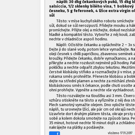
náplň: 30 dkg čekankových puků, 1
5 dkg k
salsiccia, 1/2 sklenky bílého vína, 1
bobkový l
česneku,
5 g feferonek, 4 lžíce extra virgin 
sůl
Těsto: v míse kuchyňského robotu smíchejte 
sůl, dokud se sůl nerozpustí. Přidejte mouku a h
promíchejte. Přiijte olej a míchejte, dokud nezís
hladké a kompaktní těsto. Vytvořte z něj kouli, zab
nechte v chladničce aspoň hodinu.
Náplň: Očistěte čekanku a opláchněte 2 – 3x
Dejte ji do slané vody, potom lehce vymačkejte. N
oleji česnek s chilli papričkou, zbavenou semínek
kroužky. Přidejte čekanku, dobře vymačkanou, a n
přikryjte a nechte rozdusit nejméně půl hodiny. Pa
pokličku a nechte odpařit zbylou tekutinu. Mezití
čerstvé klobásky střívko a rozmačkejte ji v míse, př
rukama směs prohněťte. Přeneste klobásu a bobko
dejte na střední plamen a nechte za míchání zhněd
klobáskovou směs k čekance, podle chuti osolte a
ohni prohřejte. Vypněte a nechte vše vychladnout.
Těsto rozválejte na tloušťku asi 3 mm. Čtver
vzhůru otiskněte na těsto a vyřízněte z něj dva st
Plech samotný vymažte olejem. Dno vyložte těstem
náplň, tu urovnejte lžící, ale pár cm od okrajů nec
Uzavřete dort druhým plátem těsta, okraje prsty 
sobě a kolem dokola smotejte na způsob lana. Peč
35 minut, hotové nechte 10 minut dojít a zchládno
nakrájejte na plátky a podávejte.
vloženo 17.11.20
f