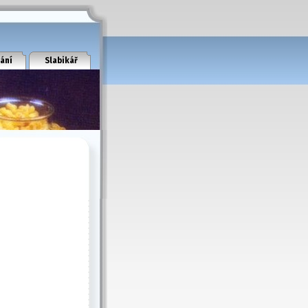
ání
Slabikář