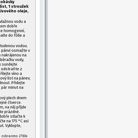
lobásky
ist, 1
stroužek
olivového oleje,
vlažnou vodu a
ákem dobře
káte homogenní,
alte do fólie a
 studenou vodou.
a pánvi osmažte v
 a nakrájenou na
aběračku vody,
k sundejte
m odstraňte z
ilejte víno a
vý list na pánev,
nout. Přidejte
 pár minut na
cový plech dnem
ejné čtverce.
, na něj přijde
hte prázdné.
dobře stlačte k
te na 175 °C asi
ut. Vyklopte,
17 zobrazeno 2780x