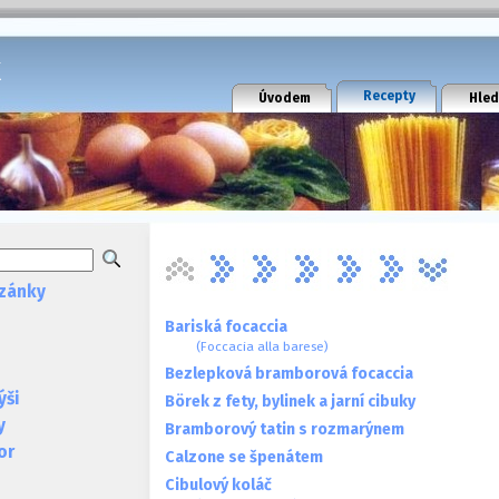
k
Recepty
Úvodem
Hled
zánky
Bariská focaccia
(Foccacia alla barese)
Bezlepková bramborová focaccia
ýši
Börek z fety, bylinek a jarní cibuky
y
Bramborový tatin s rozmarýnem
or
Calzone se špenátem
Cibulový koláč