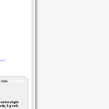
fumé)
Itálie
l extra virgin
vody,
5 g soli,