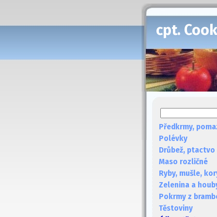
cpt. Coo
Předkrmy, poma
Polévky
Drůbež, ptactvo
Maso rozličné
Ryby, mušle, kor
Zelenina a houb
Pokrmy z bramb
Těstoviny