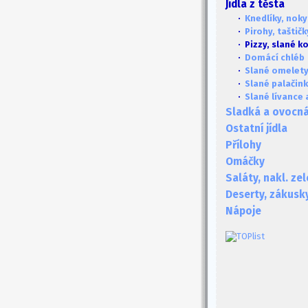
Jídla z těsta
·
Knedlíky, noky
·
Pirohy, taštičky
· Pizzy, slané k
·
Domácí chléb
·
Slané omelet
·
Slané palačin
·
Slané lívance 
Sladká a ovocná 
Ostatní jídla
Přílohy
Omáčky
Saláty, nakl. ze
Deserty, zákusk
Nápoje