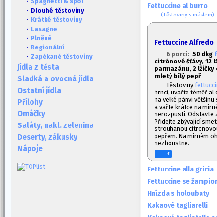
·
Spaghetti & spol
Fettuccine al burro
· Dlouhé těstoviny
(Těstoviny s máslem)
·
Krátké těstoviny
·
Lasagne
·
Plněné
Fettuccine Alfredo
·
Regionální
6 porcí:
50 dkg
·
Zapékané těstoviny
citrónové šťávy, 12 
Jídla z těsta
parmazánu, 2 lžičky 
mletý bílý pepř
Sladká a ovocná jídla
Těstoviny
fettucc
Ostatní jídla
hrnci, uvařte téměř al
na velké pánvi většinu
Přílohy
a vařte krátce na mírn
Omáčky
nerozpustí. Odstavte z
Přidejte zbývající sm
Saláty, nakl. zelenina
strouhanou citronovo
pepřem. Na mírném oh
Deserty, zákusky
nezhoustne.
Nápoje
f
Fettuccine alla gricia
Fettuccine se žampio
Hnízda s holoubaty
Kakaové tagliarelli