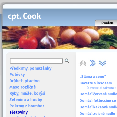
cpt. Cook
Úvodem
Předkrmy, pomazánky
Polévky
„Sláma a seno“
Drůbež, ptactvo
Bavette s lososem
Maso rozličné
(Bavette al salmone)
Ryby, mušle, korýši
Domácí červené nudl
Zelenina a houby
Domácí fettuccine se
Pokrmy z brambor
Domácí kakaové nudl
Těstoviny
Domácí zelené nudle