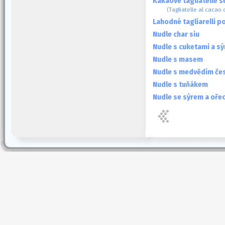
Kakaové tagliatelle s
(Tagliatelle al cacao 
Lahodné tagliarelli p
Nudle char siu
Nudle s cuketami a 
Nudle s masem
Nudle s medvědím č
Nudle s tuňákem
Nudle se sýrem a oře