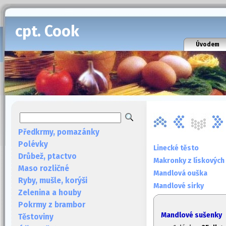
cpt. Cook
Úvodem
Předkrmy, pomazánky
Polévky
Linecké těsto
Drůbež, ptactvo
Makronky z lískových
Maso rozličné
Mandlová ouška
Ryby, mušle, korýši
Mandlové sirky
Zelenina a houby
Pokrmy z brambor
Mandlové sušenky
Těstoviny