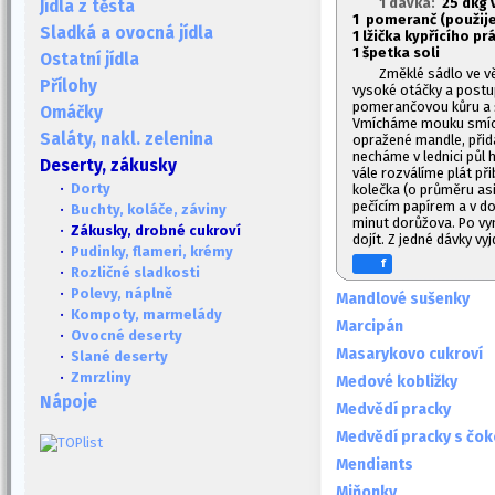
1 dávka:
2
5 dkg 
Jídla z těsta
1
pomeranč (použijem
Sladká a ovocná jídla
1
lžička kypřícího pr
1
špetka soli
Ostatní jídla
Změklé sádlo ve v
Přílohy
vysoké otáčky a postu
pomerančovou kůru a šť
Omáčky
Vmícháme mouku smích
Saláty, nakl. zelenina
opražené mandle, přid
necháme v lednici pů
Deserty, zákusky
vále rozválíme plát př
·
Dorty
kolečka (o průměru as
pečícím papírem a v d
·
Buchty, koláče, záviny
minut dorůžova. Po vyn
· Zákusky, drobné cukroví
dojít. Z jedné dávky vy
·
Pudinky, flameri, krémy
f
·
Rozličné sladkosti
·
Polevy, náplně
Mandlové sušenky
·
Kompoty, marmelády
Marcipán
·
Ovocné deserty
Masarykovo cukroví
·
Slané deserty
·
Zmrzliny
Medové kobližky
Nápoje
Medvědí pracky
Medvědí pracky s čo
Mendiants
Miňonky