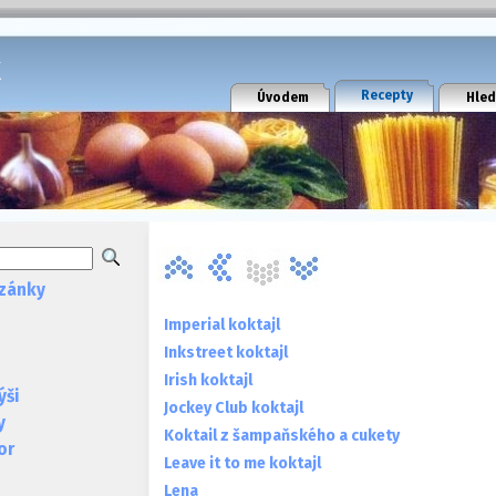
k
Recepty
Úvodem
Hled
zánky
Imperial koktajl
Inkstreet koktajl
Irish koktajl
ýši
Jockey Club koktajl
y
Koktail z šampaňského a cukety
or
Leave it to me koktajl
Lena