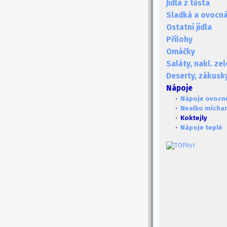
Jídla z těsta
Sladká a ovocná 
Ostatní jídla
Přílohy
Omáčky
Saláty, nakl. ze
Deserty, zákusk
Nápoje
·
Nápoje ovocn
·
Nealko mícha
· Koktejly
·
Nápoje teplé