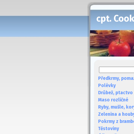
cpt. Coo
Předkrmy, poma
Polévky
Drůbež, ptactvo
Maso rozličné
Ryby, mušle, kor
Zelenina a houb
Pokrmy z bramb
Těstoviny