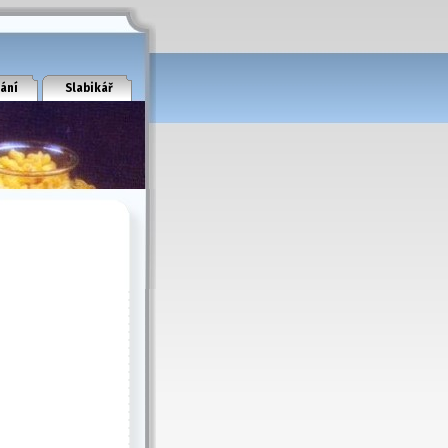
ání
Slabikář