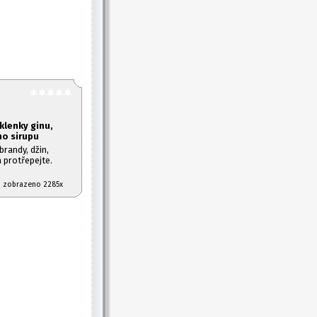
sklenky ginu,
ho sirupu
brandy, džin,
 protřepejte.
07 zobrazeno 2285x