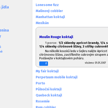
Lonesome fizz
jídla
Malinový cobbler
Manhattan koktajl
Mexikán
lenina
y
Moulin Rouge koktajl
1 porce:
1/2 sklenky apricot brandy, 1/4 
1/4 sklenky citrónové šťávy, 3 střiky cukrové
é
Na několik kousků ledu v šejkru nalijte Apricot 
né
citrónovou šťávu, zastříkněte cukrovým sirupem a
Podávejte v koktajlovém poháru.
vloženo 01.01.20
f
My fair koktajl
Perpetuum mobile koktajl
Porto
Půlnoční koktejl
Quebeck koktajl
Rosemie
Rum cobbler