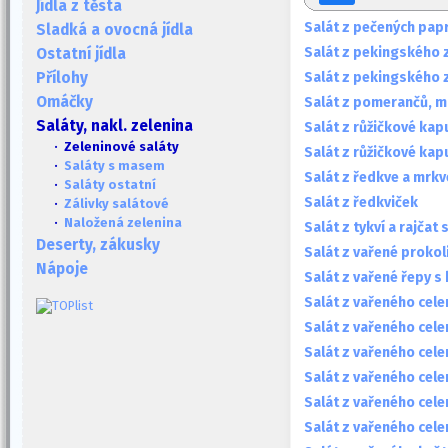
Jídla z těsta
Salát z pečených papr
Sladká a ovocná jídla
Salát z pekingského z
Ostatní jídla
Salát z pekingského ze
Přílohy
Omáčky
Salát z pomerančů, mr
Saláty, nakl. zelenina
Salát z růžičkové kap
· Zeleninové saláty
Salát z růžičkové kap
·
Saláty s masem
Salát z ředkve a mrkv
·
Saláty ostatní
Salát z ředkviček
·
Zálivky salátové
·
Naložená zelenina
Salát z tykví a rajča
Deserty, zákusky
Salát z vařené prokol
Nápoje
Salát z vařené řepy s
Salát z vařeného cele
Salát z vařeného celer
Salát z vařeného celer
Salát z vařeného celer
Salát z vařeného cele
Salát z vařeného cele