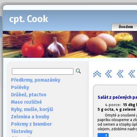
cpt. Cook
Úvodem
Předkrmy, pomazánky
Polévky
Drůbež, ptactvo
Salát z pečených p
Maso rozličné
4 porce:
1
5 dkg 
Ryby, mušle, korýši
5 g octa, 4 g zelené 
Omyté a osušené 
Zelenina a houby
papriku oloupeme a zk
Pokrmy z brambor
od semen a stopky úpl
olejem, zdobíme nadr
Těstoviny
f