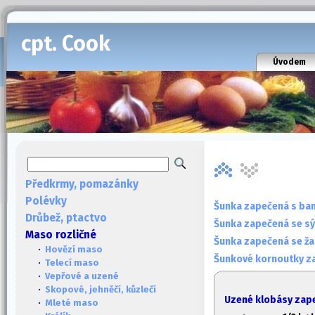
cpt. Cook
Úvodem
Předkrmy, pomazánky
Polévky
Šunka zapečená s ba
Drůbež, ptactvo
Šunka zapečená se s
Maso rozličné
Šunka zapečená se ž
·
Hovězí maso
Šunkové kornoutky z
·
Telecí maso
·
Vepřové a uzené
·
Skopové, jehněčí, kůzlečí
Uzené klobásy zape
·
Mleté maso