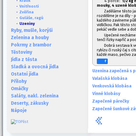
·
Králík
4 porce:
1/2 kg 
mouky, 4 uzené klob
·
Vnitřnosti
Zaděláme těsto jak
·
Zvěřina
rozdělíme je na díly - 
·
Guláše, ragú
každého zavineme půl
· Uzeniny
vidličkou. Pak těsto s
pekáč vedle sebe a dob
Ryby, mušle, korýši
Upečené necháme v
Zelenina a houby
tenčí řízky napříč a po
Pokrmy z brambor
Dobrá sestava k ve
rybízu či ruský čaj s c
Těstoviny
každé maso, pečivo zas
Jídla z těsta
f
Sladká a ovocná jídla
Uzenina zapečená s 
Ostatní jídla
Valašská klobása
Přílohy
Venkovská klobása
Omáčky
Vinné klobásy
Saláty, nakl. zelenina
Zapečené párečky
Deserty, zákusky
Zapečené šunkové zá
Nápoje