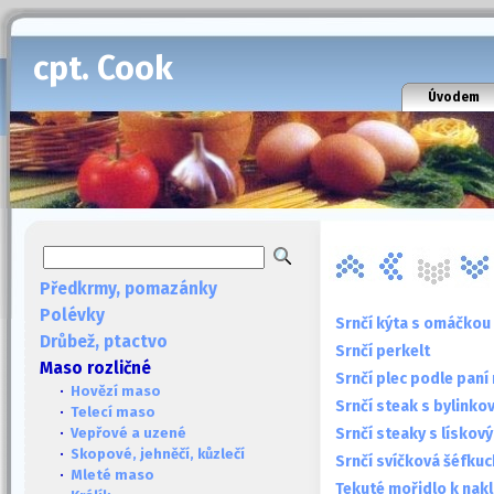
cpt. Cook
Úvodem
Předkrmy, pomazánky
Polévky
Srnčí kýta s omáčkou
Drůbež, ptactvo
Srnčí perkelt
Maso rozličné
Srnčí plec podle paní
·
Hovězí maso
Srnčí steak s bylink
·
Telecí maso
Srnčí steaky s lískov
·
Vepřové a uzené
·
Skopové, jehněčí, kůzlečí
Srnčí svíčková šéfkuc
·
Mleté maso
Tekuté mořidlo k nakl