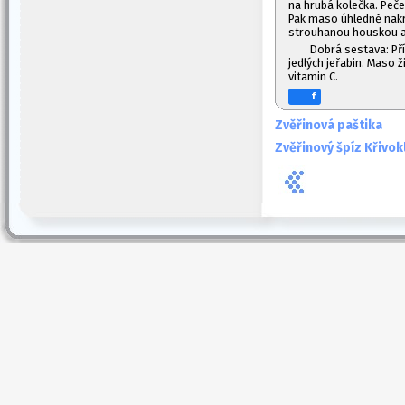
na hrubá kolečka. Peč
Pak maso úhledně nak
strouhanou houskou a
Dobrá sestava: Pří
jedlých jeřabin. Maso ži
vitamin C.
f
Zvěřinová paštika
Zvěřinový špíz Křivok