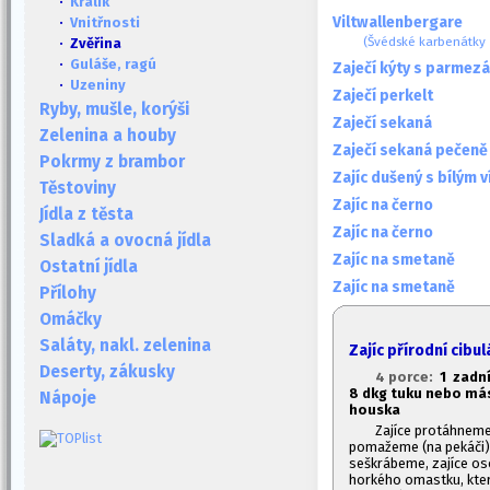
·
Králík
Viltwallenbergare
·
Vnitřnosti
(Švédské karbenátky 
· Zvěřina
·
Guláše, ragú
Zaječí kýty s parmez
·
Uzeniny
Zaječí perkelt
Ryby, mušle, korýši
Zaječí sekaná
Zelenina a houby
Zaječí sekaná pečeně
Pokrmy z brambor
Zajíc dušený s bílým 
Těstoviny
Zajíc na černo
Jídla z těsta
Zajíc na černo
Sladká a ovocná jídla
Zajíc na smetaně
Ostatní jídla
Zajíc na smetaně
Přílohy
Omáčky
Saláty, nakl. zelenina
Zajíc přírodní cibul
Deserty, zákusky
4 porce:
1
zadní 
8 dkg tuku nebo más
Nápoje
houska
Zajíce protáhneme 
pomažeme (na pekáči)
seškrábeme, zajíce os
horkého omastku, který