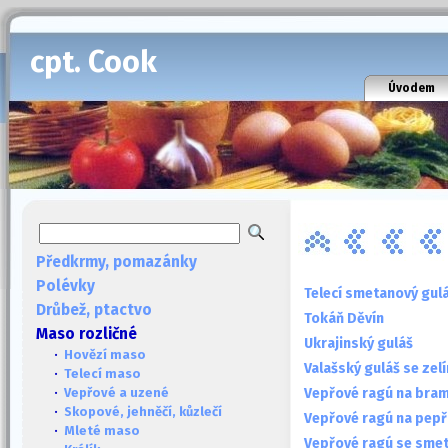
cpt. Cook
Úvodem
Předkrmy, pomazánky
Polévky
Telecí smetanový gul
Drůbež, ptactvo
Tokáň Děvín
Maso rozličné
Ukrajinský guláš
·
Hovězí maso
Valašský guláš se zel
·
Telecí maso
Vepřové ragú na bra
·
Vepřové a uzené
·
Skopové, jehněčí, kůzlečí
Vepřové ragú na pepř
·
Mleté maso
Vepřové ragú se sm