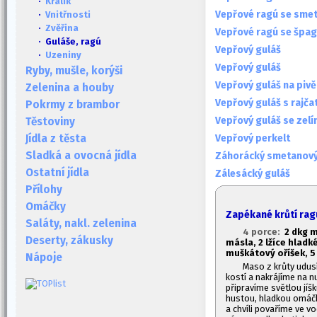
·
Králík
Vepřové ragú se sm
·
Vnitřnosti
·
Zvěřina
Vepřové ragú se špa
· Guláše, ragú
Vepřový guláš
·
Uzeniny
Vepřový guláš
Ryby, mušle, korýši
Vepřový guláš na pivě
Zelenina a houby
Vepřový guláš s rajča
Pokrmy z brambor
Vepřový guláš se zel
Těstoviny
Vepřový perkelt
Jídla z těsta
Sladká a ovocná jídla
Záhorácký smetanový
Ostatní jídla
Zálesácký guláš
Přílohy
Omáčky
Zapékané krůtí rag
Saláty, nakl. zelenina
4 porce:
2 dkg m
Deserty, zákusky
másla, 2 lžíce hlad
muškátový oříšek,
5
Nápoje
Maso z krůty udus
kostí a nakrájíme na nu
připravíme světlou jí
hustou, hladkou omáčk
a chvíli povaříme ve v