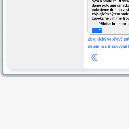
sýra a podle chuti do
dáme polovinu omáčk
pokryjeme druhou vrs
zbývajícím sýrem smíc
zapékáme v mírné tro
Příloha: bramboro
f
Zbojnický vepřový gu
Zelenina s masovými 