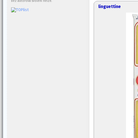
bez autorova svolení nelze.
linguettine