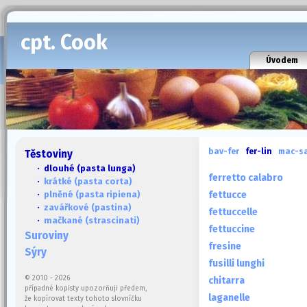
cpt. Cook
Úvodem
bav-fer
fer-lin
mac-s
Těstoviny
· dlouhé (pasta lunga)
ferretto calabro
·
krátké (pasta corta)
·
plněné (pasta ripiena)
fettucce
·
zavářkové (pastina)
fettuccelle
·
mačkané (strascinati)
fettuccine
Suroviny
fresine
Sýry
fusilli lunghi
© 2010 - 2026
chitarra
případné kopisty upozorňuji předem,
laganelle
že kopírovat texty tohoto slovníčku