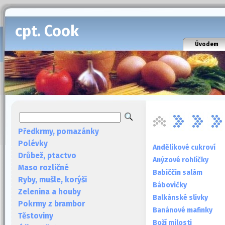
cpt. Cook
Úvodem
Předkrmy, pomazánky
Polévky
Andělikové cukroví
Drůbež, ptactvo
Anýzové rohlíčky
Maso rozličné
Babiččin salám
Ryby, mušle, korýši
Bábovičky
Zelenina a houby
Balkánské slivky
Pokrmy z brambor
Banánové mafinky
Těstoviny
Boží milosti