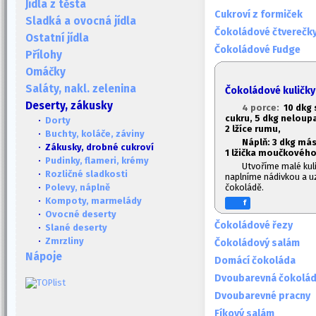
Jídla z těsta
Cukroví z formiček
Sladká a ovocná jídla
Čokoládové čtverečky
Ostatní jídla
Čokoládové Fudge
Přílohy
Omáčky
Saláty, nakl. zelenina
Čokoládové kuličk
Deserty, zákusky
4 porce:
10 dkg
cukru,
5 dkg neloup
·
Dorty
2 lžíce rumu,
·
Buchty, koláče, záviny
Náplň: 3 dkg más
· Zákusky, drobné cukroví
1
lžička moučkového
·
Pudinky, flameri, krémy
Utvoříme malé kuli
·
Rozličné sladkosti
naplníme nádivkou a u
čokoládě.
·
Polevy, náplně
·
Kompoty, marmelády
f
·
Ovocné deserty
Čokoládové řezy
·
Slané deserty
·
Zmrzliny
Čokoládový salám
Nápoje
Domácí čokoláda
Dvoubarevná čokolá
Dvoubarevné pracny
Fíkový salám