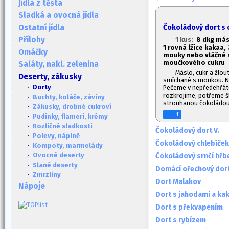
Jídla z těsta
Sladká a ovocná jídla
Čokoládový dort s 
Ostatní jídla
Přílohy
1 kus:
8 dkg más
1
rovná lžíce kakaa, 
Omáčky
mouky nebo vláčné st
moučkového cukru
Saláty, nakl. zelenina
Máslo, cukr a žlou
Deserty, zákusky
smíchané s moukou. Na
· Dorty
Pečeme v nepředehřáté 
rozkrojíme, potřeme š
·
Buchty, koláče, záviny
strouhanou čokoládou
·
Zákusky, drobné cukroví
f
·
Pudinky, flameri, krémy
·
Rozličné sladkosti
Čokoládový dort V.
·
Polevy, náplně
Čokoládový chlebíček
·
Kompoty, marmelády
·
Ovocné deserty
Čokoládový srnčí hřb
·
Slané deserty
Domácí ořechový dor
·
Zmrzliny
Dort Malakov
Nápoje
Dort s jahodami a ka
Dort s překvapením
Dort s rybízem