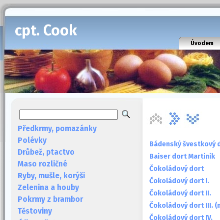
cpt. Cook
Úvodem
Předkrmy, pomazánky
Polévky
Bádenský švestkový 
Drůbež, ptactvo
Baiser dort Martinik
Maso rozličné
Čokoládový dort
Ryby, mušle, korýši
Čokoládový dort I.
Zelenina a houby
Čokoládový dort II.
Pokrmy z brambor
Čokoládový dort III. 
Těstoviny
Čokoládový dort IV.