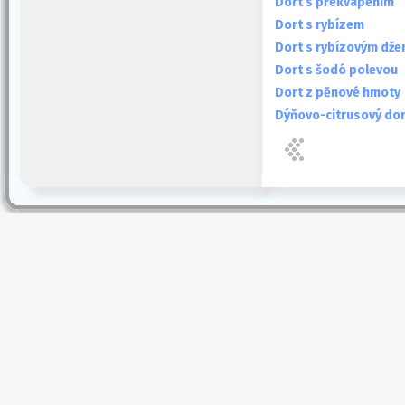
Dort s překvapením
Dort s rybízem
Dort s rybízovým dže
Dort s šodó polevou
Dort z pěnové hmoty
Dýňovo-citrusový dor