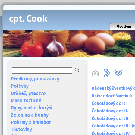
cpt. Cook
Úvodem
Předkrmy, pomazánky
Polévky
Bádenský švestkový 
Drůbež, ptactvo
Baiser dort Martinik
Maso rozličné
Čokoládový dort
Ryby, mušle, korýši
Čokoládový dort I.
Zelenina a houby
Čokoládový dort II.
Pokrmy z brambor
Čokoládový dort III. 
Těstoviny
Čokoládový dort IV.