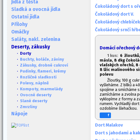
Jídla z těsta
Čokoládový dort s oř
Sladká a ovocná jídla
Čokoládový dort V.
Ostatní jídla
Čokoládový chlebíček
Přílohy
Čokoládový srnčí hřb
Omáčky
Saláty, nakl. zelenina
Deserty, zákusky
Domácí ořechový d
· Dorty
1 kus:
6 žloutků
·
Buchty, koláče, záviny
másla, 8 dkg čokolád
vlašských ořechů, 8
·
Zákusky, drobné cukroví
8 lžic malinového si
·
Pudinky, flameri, krémy
polevu
·
Rozličné sladkosti
Žloutky, 100 g cu
·
Polevy, náplně
vyšleháme. Z bílků a 4
·
Kompoty, marmelády
spojíme a smícháme s 
zamícháme a zvolna p
·
Ovocné deserty
vyklopíme z formy a z
·
Slané deserty
rumem. Vychladlý dort
·
Zmrzliny
ozdobíme šlehačkou.
Nápoje
f
Dort Malakov
Dort s jahodami a ka