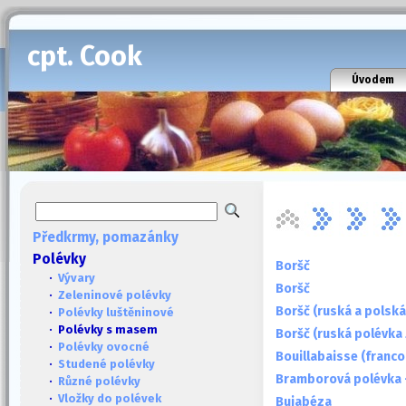
cpt. Cook
Úvodem
Předkrmy, pomazánky
Polévky
Boršč
·
Vývary
Boršč
·
Zeleninové polévky
Boršč (ruská a polská
·
Polévky luštěninové
· Polévky s masem
Boršč (ruská polévka 
·
Polévky ovocné
Bouillabaisse (franc
·
Studené polévky
Bramborová polévka -
·
Různé polévky
·
Vložky do polévek
Bujabéza