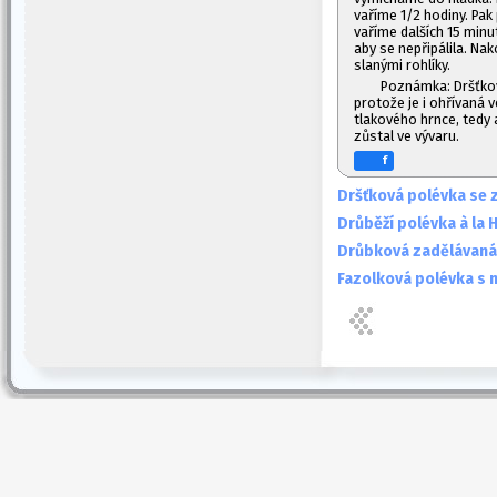
vaříme 1/2 hodiny. Pak
vaříme dalších 15 min
aby se nepřipálila. N
slanými rohlíky.
Poznámka: Dršťkov
protože je i ohřívaná v
tlakového hrnce, tedy a
zůstal ve vývaru.
f
Dršťková polévka se 
Drůběží polévka à la 
Drůbková zadělávaná 
Fazolková polévka s