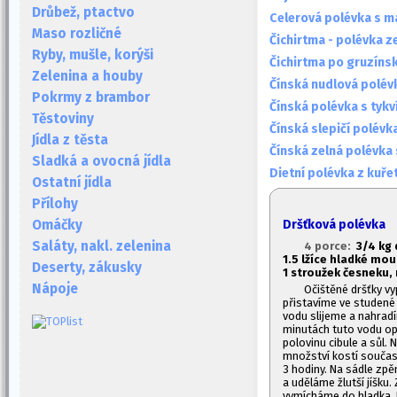
Drůbež, ptactvo
Celerová polévka s m
Maso rozličné
Čichirtma - polévka 
Ryby, mušle, korýši
Čichirtma po gruzíns
Zelenina a houby
Čínská nudlová polév
Pokrmy z brambor
Čínská polévka s tykv
Těstoviny
Čínská slepičí polévk
Jídla z těsta
Čínská zelná polévk
Sladká a ovocná jídla
Dietní polévka z kuře
Ostatní jídla
Přílohy
Dršťková polévka
Omáčky
Saláty, nakl. zelenina
4 porce:
3/4 kg 
1.
5 lžíce hladké mou
Deserty, zákusky
1
stroužek česneku, m
Nápoje
Očištěné dršťky v
přistavíme ve studené
vodu slijeme a nahrad
minutách tuto vodu op
polovinu cibule a sůl. 
množství kostí součas
3 hodiny. Na sádle zp
a uděláme žlutší jíšku.
vymícháme do hladka. P