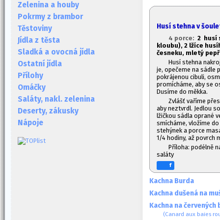
Zelenina a houby
Pokrmy z brambor
Husí stehna v šoule
Těstoviny
4 porce:
2 husí
Jídla z těsta
kloubu), 2 lžíce husí
Sladká a ovocná jídla
česneku, mletý pepř,
Husí stehna nakroj
Ostatní jídla
je, opečeme na sádle 
Přílohy
pokrájenou cibuli, os
promícháme, aby se os
Omáčky
Dusíme do měkka.
Saláty, nakl. zelenina
Zvlášť vaříme pře
aby neztvrdl. Jedlou s
Deserty, zákusky
lžičkou sádla oprané v
Nápoje
smícháme, vložíme do 
stehýnek a porce masa
1/4 hodiny, až povrch 
Příloha: podélně 
saláty
f
Kachna Burda
Kachna dušená na mu
Kachna na červených 
(Canard aux baies ro