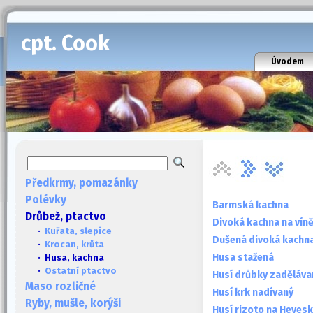
cpt. Cook
Úvodem
Předkrmy, pomazánky
Polévky
Barmská kachna
Drůbež, ptactvo
Divoká kachna na vín
·
Kuřata, slepice
Dušená divoká kachn
·
Krocan, krůta
Husa stažená
· Husa, kachna
·
Ostatní ptactvo
Husí drůbky zaděláva
Maso rozličné
Husí krk nadívaný
Ryby, mušle, korýši
Husí rizoto na Heves