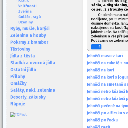
·
Králík
4 porce:
50 dkg 
sádla, 4 dkg slaniny
·
Vnitřnosti
celeru, 2 stroužky č
·
Zvěřina
Osolené maso nakr
·
Guláše, ragú
Podlijeme, po 15 minu
·
Uzeniny
dusíme doměkka. Jáhly
nakrájenou na kostičk
Ryby, mušle, korýši
jáhlové kaše. Na talíř
Zelenina a houby
zeleninou a vše přelij
Podáváme se zelenino
Pokrmy z brambor
f
Těstoviny
Jehněčí maso v karí
Jídla z těsta
Sladká a ovocná jídla
Jehněčí na cuketě s n
Ostatní jídla
Jehněčí na karí
Přílohy
Jehněčí na kari s jog
Omáčky
Jehněčí na smetaně s
Saláty, nakl. zelenina
Jehněčí nebo kůzlečí
Deserty, zákusky
Jehněčí nebo kůzlečí 
Nápoje
Jehněčí pečeně na ty
Jehněčí po alžírsku s
Jehněčí po řecku
Jehněčí ragú