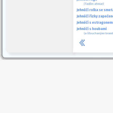
(Tadžin ahmar)
Jehněčí rolka se sm
Jehněčí řízky zapeče
Jehněčí s estragonem
Jehněčí s houbami
(a šťouchanými bram