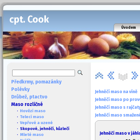
cpt. Cook
Úvodem
Předkrmy, pomazánky
Polévky
Jehněčí maso na víně
Drůbež, ptactvo
Jehněčí maso po pro
Maso rozličné
Jehněčí maso s rajčat
·
Hovězí maso
Jehněčí maso smažené
·
Telecí maso
·
Vepřové a uzené
· Skopové, jehněčí, kůzlečí
Jehněčí maso v jáhl
·
Mleté maso