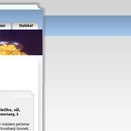
ání
Slabikář
ečího, sůl,
 smetany, 3
né máslem pečeme
strouhaný česnek,