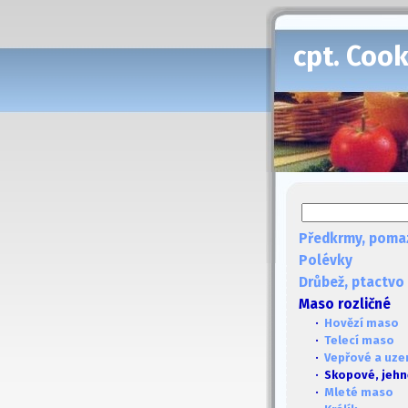
cpt. Coo
Předkrmy, poma
Polévky
Drůbež, ptactvo
Maso rozličné
·
Hovězí maso
·
Telecí maso
·
Vepřové a uze
· Skopové, jehně
·
Mleté maso