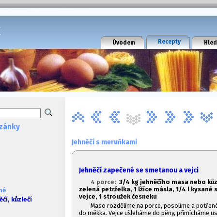
k
Recepty
Úvodem
Hled
zánky
Jehněčí s meruňkami
Jehněčí zapečené se smetanou a vejci
4 porce:
3/4 kg jehněčího masa nebo kůzl
zelená petrželka, 1
lžíce másla, 1/4 l kysané
né
vejce, 1
stroužek česneku
čí, kůzlečí
Maso rozdělíme na porce, posolíme a potře
do měkka. Vejce ušleháme do pěny, přimícháme u