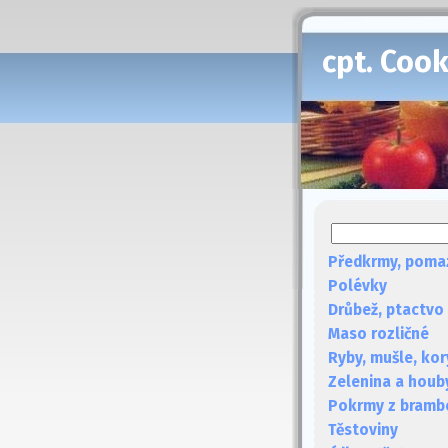
cpt. Coo
Předkrmy, poma
Polévky
Drůbež, ptactvo
Maso rozličné
Ryby, mušle, kor
Zelenina a houb
Pokrmy z bramb
Těstoviny