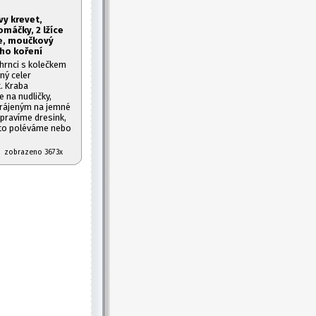
vy krevet,
omáčky, 2 lžíce
je, moučkový
ého koření
 hrnci s kolečkem
ný celer
. Kraba
 na nudličky,
rájeným na jemné
ipravíme dresink,
ďto poléváme nebo
07 zobrazeno 3673x