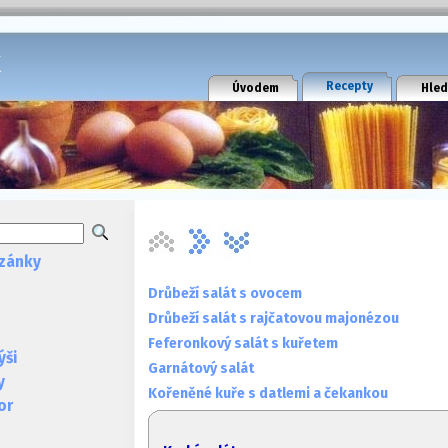
k
Recepty
Úvodem
Hled
zánky
Drůbeží salát s ovocem
Drůbeží salát s rajčatovou majonézou
Feferonkový salát s kuřetem
ýši
Garnátový salát
y
Kořeněné kuře s datlemi a čekankou
or