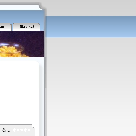
ání
Slabikář
Čína