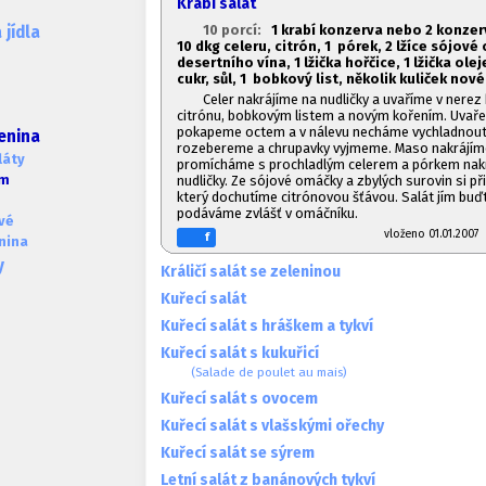
Krabí salát
10 porcí:
1 krabí konzerva nebo 2 konzer
jídla
10 dkg celeru, citrón, 1
pórek, 2 lžíce sójové 
desertního vína, 1
lžička hořčice, 1
lžička ole
cukr, sůl, 1
bobkový list, několik kuliček nov
Celer nakrájíme na nudličky a uvaříme v nerez
citrónu, bobkovým listem a novým kořením. Uvaře
pokapeme octem a v nálevu necháme vychladnout
lenina
rozebereme a chrupavky vyjmeme. Maso nakrájíme
láty
promícháme s prochladlým celerem a pórkem nak
em
nudličky. Ze sójové omáčky a zbylých surovin si př
který dochutíme citrónovou šťávou. Salát jím bu
podáváme zvlášť v omáčníku.
vé
vloženo 01.01.20
f
nina
y
Králičí salát se zeleninou
Kuřecí salát
Kuřecí salát s hráškem a tykví
Kuřecí salát s kukuřicí
(Salade de poulet au mais)
Kuřecí salát s ovocem
Kuřecí salát s vlašskými ořechy
Kuřecí salát se sýrem
Letní salát z banánových tykví