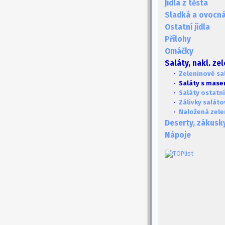
Jídla z těsta
Sladká a ovocná 
Ostatní jídla
Přílohy
Omáčky
Saláty, nakl. ze
·
Zeleninové sa
· Saláty s mas
·
Saláty ostatní
·
Zálivky saláto
·
Naložená zele
Deserty, zákusk
Nápoje