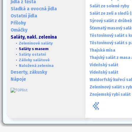
Jídla z těsta
Salát ze solené ryby
Sladká a ovocná jídla
Salát ze zelí a sleďů 
Ostatní jídla
Sýrový salát z drůbeže
Přílohy
Šťavnatý masový salá
Omáčky
Těstovinový salát s 
Saláty, nakl. zelenina
Těstovinový salát s 
·
Zeleninové saláty
· Saláty s masem
Thajská mísa
·
Saláty ostatní
Thajský salát z masa 
·
Zálivky salátové
Vídeňský salát
·
Naložená zelenina
Deserty, zákusky
Vídeňský salát
Nápoje
Waldorfský kuřecí sa
Zeleninový salát s ry
Znojemský rybí salát