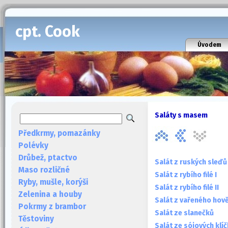
cpt. Cook
Úvodem
Saláty s masem
Předkrmy, pomazánky
Polévky
Drůbež, ptactvo
Salát z ruských sleďů
Maso rozličné
Salát z rybího filé I
Ryby, mušle, korýši
Salát z rybího filé II
Zelenina a houby
Salát z vařeného hov
Pokrmy z brambor
Salát ze slanečků
Těstoviny
Salát ze sójových kl