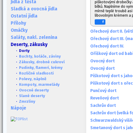
Jídla z těsta
piškotovými drobečky
bílků. Naplníme do v
Sladká a ovocná jídla
mírně teplé troubě asi
libovolným krémem a 
Ostatní jídla
f
Přílohy
Omáčky
Ořechový dort II. (vět
Saláty, nakl. zelenina
Ořechový dort III. (m
Deserty, zákusky
Ořechový dort IV.
· Dorty
Oříškový dort od bab
·
Buchty, koláče, záviny
Ovocný dort
·
Zákusky, drobné cukroví
·
Pudinky, flameri, krémy
Ovocný dort
·
Rozličné sladkosti
Piškotový dort s jah
·
Polevy, náplně
Piškotový dort s oře
·
Kompoty, marmelády
·
Ovocné deserty
Punčový dort
·
Slané deserty
Reveňový dort
·
Zmrzliny
Sachrův dort
Nápoje
Sachrův dort (velká f
Schwarzwaldský višň
Smetanový dort s ja