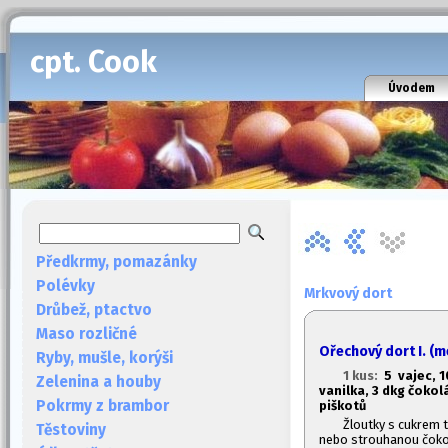
cpt. Cook
Úvodem
Předkrmy, pomazánky
Polévky
Mrkvový dort
Drůbež, ptactvo
Maso rozličné
Ořechový dort I. (m
Ryby, mušle, korýši
1 kus:
5 vajec, 
Zelenina a houby
vanilka, 3 dkg čokolá
Pokrmy z brambor
piškotů
Žloutky s cukrem 
Těstoviny
nebo strouhanou čoko