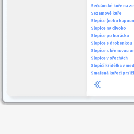
Sečuánské kuře na ze
Sezamové kuře
Slepice (nebo kapoun
Slepice na divoko
Slepice po horácku
Slepice s drobenkou
Slepice s křenovou 
Slepice v ořechách
Slepičí křidélka v me
Smažená kuřecí prsíčk