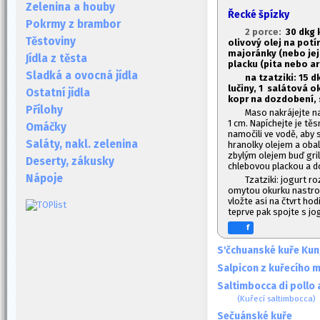
Zelenina a houby
Řecké špízky
Pokrmy z brambor
2 porce:
30 dkg 
Těstoviny
olivový olej na potír
majoránky (nebo jej
Jídla z těsta
placku (pita nebo ar
Sladká a ovocná jídla
na tzatziki: 1
5 d
lučiny, 1
salátová oku
Ostatní jídla
kopr na dozdobení, 
Přílohy
Maso nakrájejte na
1 cm. Napíchejte je těs
Omáčky
namočili ve vodě, aby 
Saláty, nakl. zelenina
hranolky olejem a obal
zbylým olejem buď gril
Deserty, zákusky
chlebovou plackou a do
Nápoje
Tzatziki: jogurt r
omytou okurku nastrou
vložte asi na čtvrt hod
teprve pak spojte s j
f
S'čchuanské kuře Kun
Salpicon z kuřecího 
Saltimbocca di pollo
(Kuřecí saltimbocca)
Sečuánské kuře