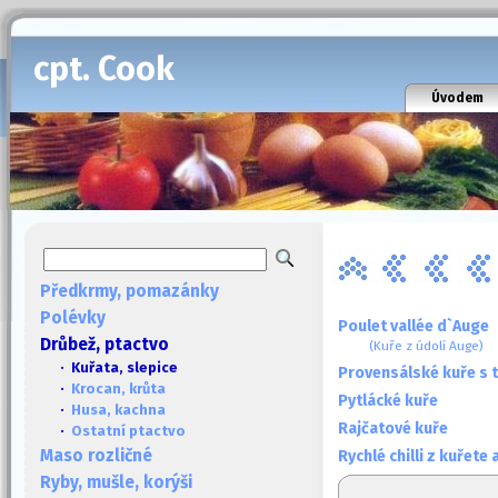
cpt. Cook
Úvodem
Předkrmy, pomazánky
Polévky
Poulet vallée d`Auge
Drůbež, ptactvo
(Kuře z údolí Auge)
· Kuřata, slepice
Provensálské kuře s t
·
Krocan, krůta
Pytlácké kuře
·
Husa, kachna
Rajčatové kuře
·
Ostatní ptactvo
Maso rozličné
Rychlé chilli z kuřete 
Ryby, mušle, korýši