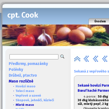
cpt. Cook
Úvodem
Předkrmy, pomazánky
Polévky
Sekaná z vepřového s
Drůbež, ptactvo
Maso rozličné
Sekané hovězí Par
·
Hovězí maso
Bœuf haché Parmen
·
Telecí maso
·
Vepřové a uzené
4 porce:
50 dkg
30 dkg klobásového
·
Skopové, jehněčí, kůzlečí
sůl, mletý pepř, 2 k
· Mleté maso
Oloupejte brambory