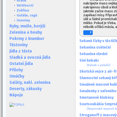
·
Králík
nakrájejte maso nejlé
·
Vnitřnosti
nakrájenou cibulí a kl
·
Zvěřina
Jakmile začne maso zlá
zapékací mísy. Připrav
·
Guláše, ragú
slili a řádně promícha
·
Uzeniny
mléko. Pokud je třeba, 
Ryby, mušle, korýši
několik oříšků másla, 
Zelenina a houby
f
Pokrmy z brambor
Sekané řízky v těstíč
Těstoviny
Sekanina sváteční
Jídla z těsta
Sekanina všední
Sladká a ovocná jídla
Sini kebabı
Ostatní jídla
(Kebab v pekáči)
Přílohy
Skotská vejce z air-f
Omáčky
Slavnostní sekaný bif
Saláty, nakl. zelenina
Smažené masové kuli
Deserty, zákusky
Smaženky z vařeného
Nápoje
Smetanové klobásy
Soutsoukákia Smyrná
(Smyrenské masové ku
Stroganoff z masovýc