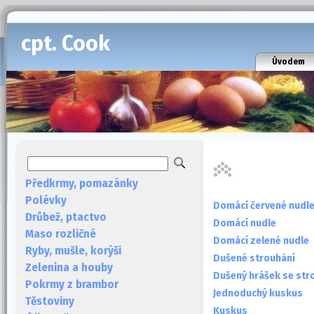
cpt. Cook
Úvodem
Předkrmy, pomazánky
Polévky
Domácí červené nudl
Drůbež, ptactvo
Domácí nudle
Maso rozličné
Domácí zelené nudle
Ryby, mušle, korýši
Dušené strouhání
Zelenina a houby
Dušený hrášek se st
Pokrmy z brambor
Jednoduchý kuskus
Těstoviny
Kuskus