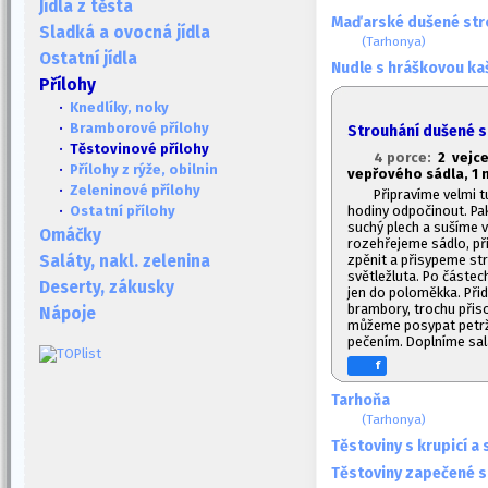
Jídla z těsta
Maďarské dušené str
Sladká a ovocná jídla
(Tarhonya)
Ostatní jídla
Nudle s hráškovou ka
Přílohy
·
Knedlíky, noky
·
Bramborové přílohy
Strouhání dušené 
· Těstovinové přílohy
4 porce:
2 vejce
·
Přílohy z rýže, obilnin
vepřového sádla, 1
m
·
Zeleninové přílohy
Připravíme velmi 
hodiny odpočinout. Pa
·
Ostatní přílohy
suchý plech a sušíme v
Omáčky
rozehřejeme sádlo, př
zpěnit a přisypeme st
Saláty, nakl. zelenina
světležluta. Po částe
Deserty, zákusky
jen do poloměkka. Při
brambory, trochu přiso
Nápoje
můžeme posypat petrž
pečením. Doplníme sal
f
Tarhoňa
(Tarhonya)
Těstoviny s krupicí a
Těstoviny zapečené s 