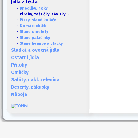
Jídla z těsta
·
Knedlíky, noky
· Pirohy, taštičky, závitky...
·
Pizzy, slané koláče
·
Domácí chléb
·
Slané omelety
·
Slané palačinky
·
Slané lívance a placky
Sladká a ovocná jídla
Ostatní jídla
Přílohy
Omáčky
Saláty, nakl. zelenina
Deserty, zákusky
Nápoje