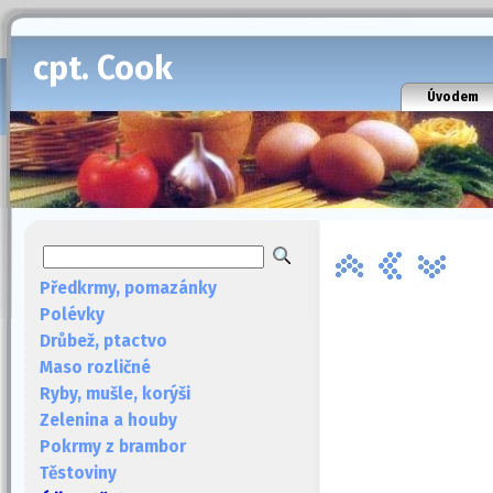
cpt. Cook
Úvodem
Předkrmy, pomazánky
Polévky
Drůbež, ptactvo
Maso rozličné
Ryby, mušle, korýši
Zelenina a houby
Pokrmy z brambor
Těstoviny