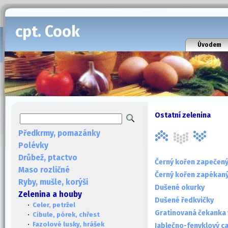
cpt. Cook
Úvodem
Ostatní zelenina
Předkrmy, pomazánky
Polévky
Drůbež, ptactvo
Černý kořen zapečený
Maso rozličné
Černý kořen zapékan
Ryby, mušle, korýši
Dušené okurky
Zelenina a houby
Dušené ředkvičky
·
Celer, petržel
Gratinovaná čekanka 
·
Cibule, pórek, chřest
·
Fazolové lusky, hrášek
Jablečno-fenyklový c