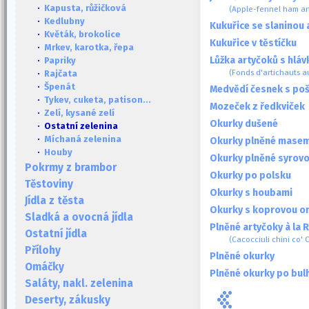
·
Kapusta, růžičková
(Apple-fennel ham an
·
Kedlubny
Kukuřice se slaninou 
·
Květák, brokolice
Kukuřice v těstíčku
·
Mrkev, karotka, řepa
Lůžka artyčoků s hláv
·
Papriky
(Fonds d'artichauts a
·
Rajčata
·
Špenát
Medvědí česnek s poš
·
Tykev, cuketa, patison...
Mozeček z ředkviček
·
Zelí, kysané zelí
Okurky dušené
· Ostatní zelenina
·
Míchaná zelenina
Okurky plněné mase
·
Houby
Okurky plněné syrovo
Pokrmy z brambor
Okurky po polsku
Těstoviny
Okurky s houbami
Jídla z těsta
Okurky s koprovou 
Sladká a ovocná jídla
Plněné artyčoky à la
Ostatní jídla
(Cacocciuli chini co
Přílohy
Plněné okurky
Omáčky
Plněné okurky po bul
Saláty, nakl. zelenina
Deserty, zákusky