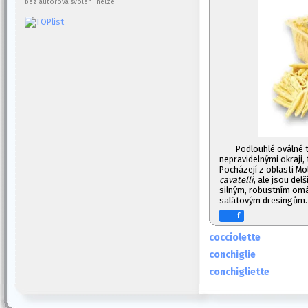
bez autorova svolení nelze.
Podlouhlé oválné t
nepravidelnými okraji,
Pocházejí z oblasti Mo
cavatelli
, ale jsou del
silným, robustním o
salátovým dresingům.
f
cocciolette
conchiglie
conchigliette