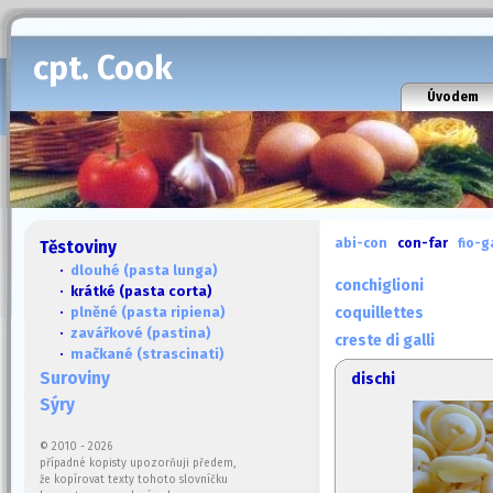
cpt. Cook
Úvodem
abi-con
con-far
fio-g
Těstoviny
·
dlouhé (pasta lunga)
conchiglioni
· krátké (pasta corta)
·
plněné (pasta ripiena)
coquillettes
·
zavářkové (pastina)
creste di galli
·
mačkané (strascinati)
Suroviny
dischi
Sýry
© 2010 - 2026
případné kopisty upozorňuji předem,
že kopírovat texty tohoto slovníčku