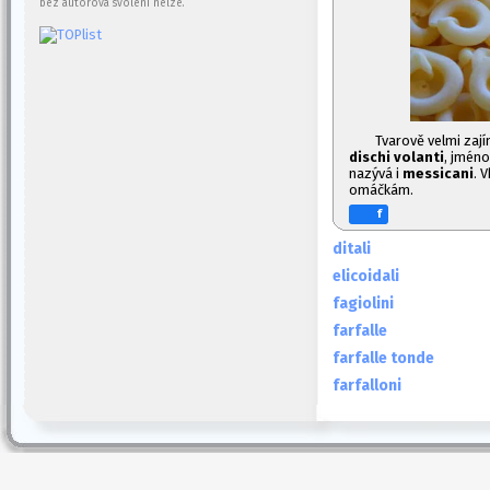
bez autorova svolení nelze.
Tvarově velmi zaj
dischi volanti
, jméno
nazývá i
messicani
. 
omáčkám.
f
ditali
elicoidali
fagiolini
farfalle
farfalle tonde
farfalloni