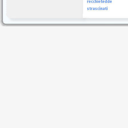
recchietedde
strascinati