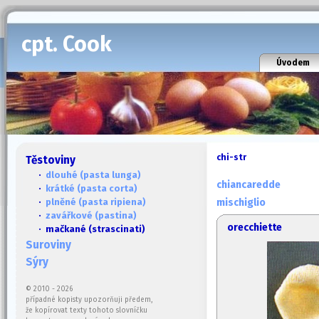
cpt. Cook
Úvodem
chi-str
Těstoviny
·
dlouhé (pasta lunga)
chiancaredde
·
krátké (pasta corta)
·
plněné (pasta ripiena)
mischiglio
·
zavářkové (pastina)
orecchiette
· mačkané (strascinati)
Suroviny
Sýry
© 2010 - 2026
případné kopisty upozorňuji předem,
že kopírovat texty tohoto slovníčku