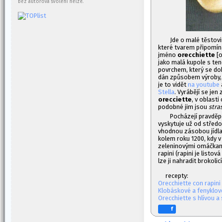
bez autorova svolení nelze.
Jde o malé těstovi
které tvarem připomína
jméno
orecchiette
[o
jako malá kupole s te
povrchem, který se dob
dán způsobem výroby, 
je to vidět
na youtube
Stella
. Vyrábějí se jen
orecciette
, v oblast
podobné jim jsou
stra
Pocházejí pravděp
vyskytuje už od středo
vhodnou zásobou jídla 
kolem roku 1200, kdy v 
zeleninovými omáčkam
rapini (rapini je listov
lze ji nahradit brokolicí
recepty:
Orecchiette con rapini
Klobáskové a fenyklov
Orecchiette s hlívou a 
f