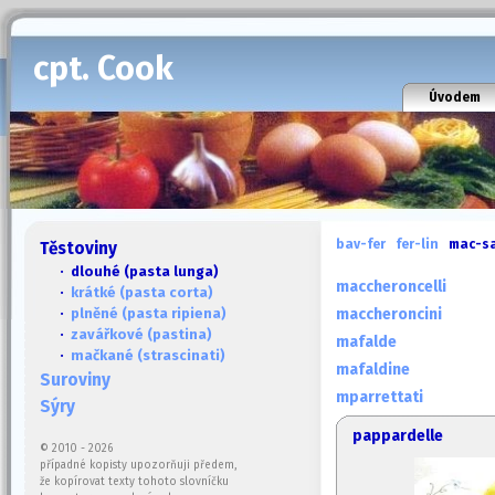
cpt. Cook
Úvodem
bav-fer
fer-lin
mac-s
Těstoviny
· dlouhé (pasta lunga)
maccheroncelli
·
krátké (pasta corta)
·
plněné (pasta ripiena)
maccheroncini
·
zavářkové (pastina)
mafalde
·
mačkané (strascinati)
mafaldine
Suroviny
mparrettati
Sýry
pappardelle
© 2010 - 2026
případné kopisty upozorňuji předem,
že kopírovat texty tohoto slovníčku