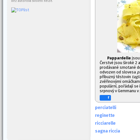
bez autorova svolení nelze.
Pappardelle
jsou 
Čerstvé jsou široké 2 
prodávané smotané do k
odvozen od slovesa
p
příbuzný těstovin
tagl
zvěřinovými omáčkami, 
populární, pořádají se i
srpnový v Gemmanu v p
f
perciatelli
reginette
ricciarelle
sagna riccia