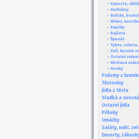
·
Kapusta, růži
·
Kedlubny
·
Květák, brokol
·
Mrkev, karotka
·
Papriky
·
Rajčata
·
Špenát
·
Tykev, cuketa,
·
Zelí, kysané ze
·
Ostatní zelen
·
Míchaná zelen
·
Houby
Pokrmy z bramb
Těstoviny
Jídla z těsta
Sladká a ovocná 
Ostatní jídla
Přílohy
Omáčky
Saláty, nakl. ze
Deserty, zákusk