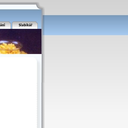
ání
Slabikář