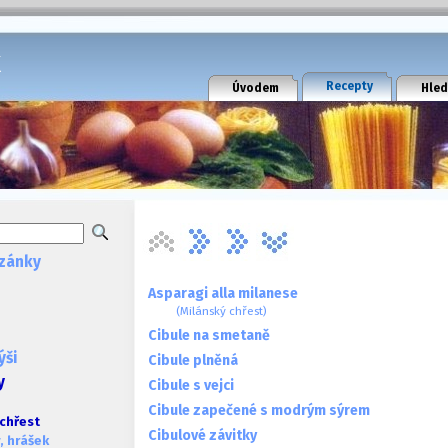
k
Recepty
Úvodem
Hled
zánky
Asparagi alla milanese
(Milánský chřest)
Cibule na smetaně
ýši
Cibule plněná
y
Cibule s vejci
Cibule zapečené s modrým sýrem
 chřest
Cibulové závitky
, hrášek