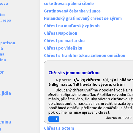
cuketkova spálená cibule
čková
Gratinovaná čekanka v šunce
ice
Holandský gratinovaný chřest se sýrem
, řepa
Chřest na maďarský způsob
Chřest Napoleon
Chřest po maďarsku
 patison...
Chřest po vídeňsku
lí
ina
Chřest s frankfurtskou zelenou omáčkou
ina
or
Chřest s jemnou omáčkou
4 porce:
3/4 kg chřestu, sůl, 1/8 l bílého
6 dkg másla, 1
dl hovězího vývaru, citrón
Oloupaný chřest uvaříme v osolené vodě a n
jídla
Mezitím připravíme omáčku: V kotlíku ve vodní lá
máslo, přidáme víno, žloutky, vývar s citrónovou 
do zhoustnutí, omáčka se nesmí vařit, srazila by 
ohně hned omáčku přelijeme do omáčníku a částí
pokropíme na míse upravený chřest.
vloženo 01.01.20
f
lenina
Chřest s octem
y