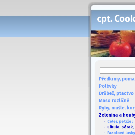
cpt. Coo
Předkrmy, poma
Polévky
Drůbež, ptactvo
Maso rozličné
Ryby, mušle, kor
Zelenina a houb
·
Celer, petržel
· Cibule, pórek,
·
Fazolové lusky