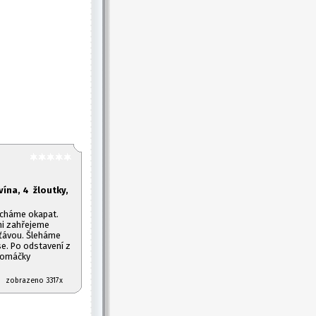
 vína, 4 žloutky,
echáme okapat.
zni zahřejeme
šťávou. Šleháme
se. Po odstavení z
 omáčky
07 zobrazeno 3317x