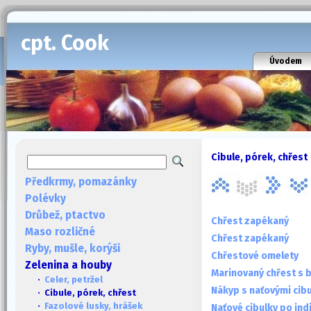
cpt. Cook
Úvodem
Cibule, pórek, chřest
Předkrmy, pomazánky
Polévky
Drůbež, ptactvo
Chřest zapékaný
Maso rozličné
Chřest zapékaný
Ryby, mušle, korýši
Chřestové omelety
Zelenina a houby
Marinovaný chřest s 
·
Celer, petržel
Nákyp s naťovými cib
· Cibule, pórek, chřest
·
Fazolové lusky, hrášek
Naťové cibulky po ind