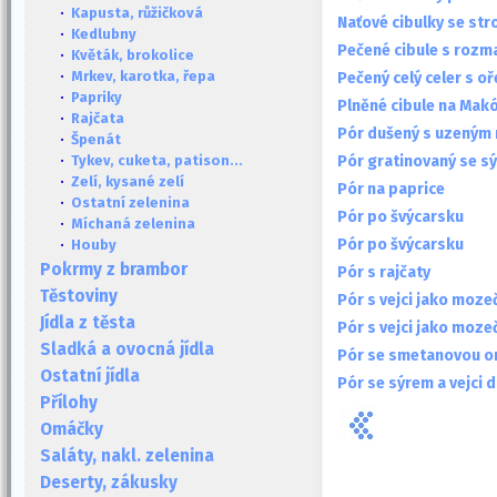
·
Kapusta, růžičková
Naťové cibulky se st
·
Kedlubny
Pečené cibule s roz
·
Květák, brokolice
·
Mrkev, karotka, řepa
Pečený celý celer s 
·
Papriky
Plněné cibule na Mak
·
Rajčata
Pór dušený s uzený
·
Špenát
Pór gratinovaný se s
·
Tykev, cuketa, patison...
·
Zelí, kysané zelí
Pór na paprice
·
Ostatní zelenina
Pór po švýcarsku
·
Míchaná zelenina
Pór po švýcarsku
·
Houby
Pokrmy z brambor
Pór s rajčaty
Těstoviny
Pór s vejci jako moze
Jídla z těsta
Pór s vejci jako moze
Sladká a ovocná jídla
Pór se smetanovou 
Ostatní jídla
Pór se sýrem a vejci 
Přílohy
Omáčky
Saláty, nakl. zelenina
Deserty, zákusky