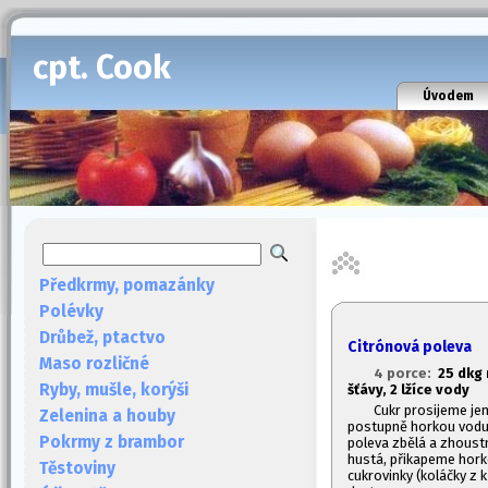
cpt. Cook
Úvodem
Předkrmy, pomazánky
Polévky
Drůbež, ptactvo
Citrónová poleva
Maso rozličné
4 porce:
2
5 dkg
Ryby, mušle, korýši
šťávy, 2 lžíce vody
Cukr prosijeme je
Zelenina a houby
postupně horkou vodu.
Pokrmy z brambor
poleva zbělá a zhoustne.
hustá, přikapeme hor
Těstoviny
cukrovinky (koláčky z k