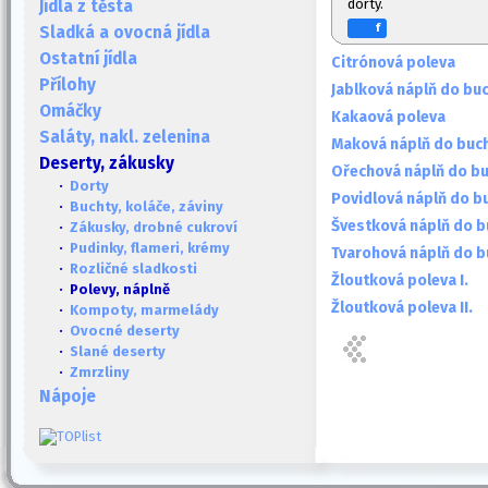
dorty.
Jídla z těsta
f
Sladká a ovocná jídla
Ostatní jídla
Citrónová poleva
Přílohy
Jablková náplň do bu
Omáčky
Kakaová poleva
Saláty, nakl. zelenina
Maková náplň do buc
Deserty, zákusky
Ořechová náplň do b
·
Dorty
Povidlová náplň do b
·
Buchty, koláče, záviny
Švestková náplň do b
·
Zákusky, drobné cukroví
·
Pudinky, flameri, krémy
Tvarohová náplň do b
·
Rozličné sladkosti
Žloutková poleva I.
· Polevy, náplně
Žloutková poleva II.
·
Kompoty, marmelády
·
Ovocné deserty
·
Slané deserty
·
Zmrzliny
Nápoje