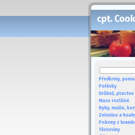
cpt. Coo
Předkrmy, poma
Polévky
Drůbež, ptactvo
Maso rozličné
Ryby, mušle, kor
Zelenina a houb
Pokrmy z bramb
Těstoviny