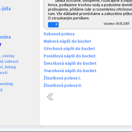
Jablka očistíme, oloupeme, rozkrájíme a odjá
hrnce, podlejeme trochou vody a podusíme doměk
jídla
prolisujeme, přidáme cukr a rozemletou citrónovou
rum. Vše důkladně promícháme a zahustíme pišk
či strouhaným perníkem.
vloženo 01.01.20
f
Kakaová poleva
lenina
Maková náplň do buchet
y
Ořechová náplň do buchet
Povidlová náplň do buchet
, záviny
né cukroví
Švestková náplň do buchet
ri, krémy
Tvarohová náplň do buchet
osti
Žloutková poleva I.
melády
Žloutková poleva II.
ty