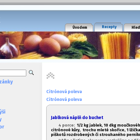
k
Recepty
Úvodem
Hled
zánky
Citrónová poleva
Citrónová poleva
ýši
Jablková náplň do buchet
y
4 porce:
1/2 kg jablek, 10 dkg moučkové
or
citrónové kůry, trochu mleté skořice, 1
lžičk
piškotů rozdrobených či strouhaného perník