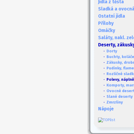
Jídla z těsta
Sladká a ovocná 
Ostatní jídla
Přílohy
Omáčky
Saláty, nakl. ze
Deserty, zákusk
·
Dorty
·
Buchty, koláče
·
Zákusky, drob
·
Pudinky, flame
·
Rozličné sladk
· Polevy, náplně
·
Kompoty, mar
·
Ovocné deser
·
Slané deserty
·
Zmrzliny
Nápoje