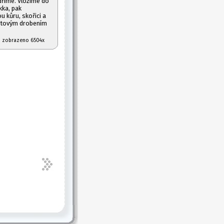
dříme. Vložíme do
ka, pak
 kůru, skořici a
otovým drobením
07 zobrazeno 6504x