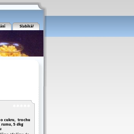
ání
Slabikář
ho cukru, trochu
a rumu,
5 dkg
u