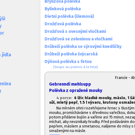
Brynzová polévka
Bylinková polévka
Dietní polévka (šlemová)
ýši
Drožďová polévka
y
Drožďová s ovesnými vločkami
or
Drožďová se zeleninou a vločkami
Drůbeží polévka se sýrovými knedlíčky
Drůbeží polévka švýcarská
jídla
Dýňová polévka s fetou
(Soupe au potiron à la feta)
Francie - 
lenina
Gebrenndi mehlsupp
Polévka z opražené mouky
y
4 porce:
6 lžic hladké mouky, máslo, 1
šá
sůl, mletý pepř, 1.
5 l vývaru, krutony osmaže
Na mírném ohni rozehřejeme hrnec s tlustým
mouku, promícháváme s dřevěnou vařečkou, doku
potom přidáme bujón a vaříme asi 15 minut, ne
míchat, aby nevznikaly hrudky. Před podáváním do
pepřem, máslem a smetanou, nalijeme do mísy s 
smaženými na másle.