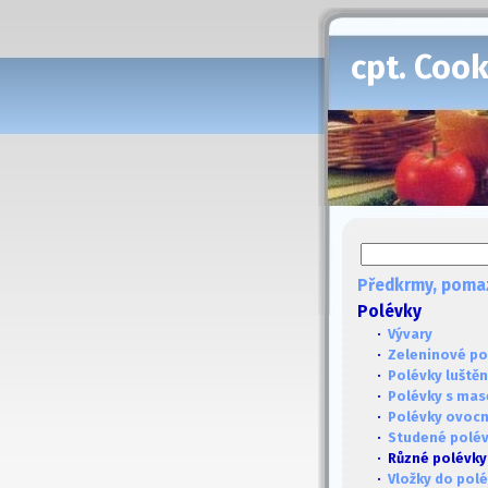
cpt. Coo
Předkrmy, poma
Polévky
·
Vývary
·
Zeleninové po
·
Polévky luště
·
Polévky s ma
·
Polévky ovoc
·
Studené polé
· Různé polévky
·
Vložky do pol