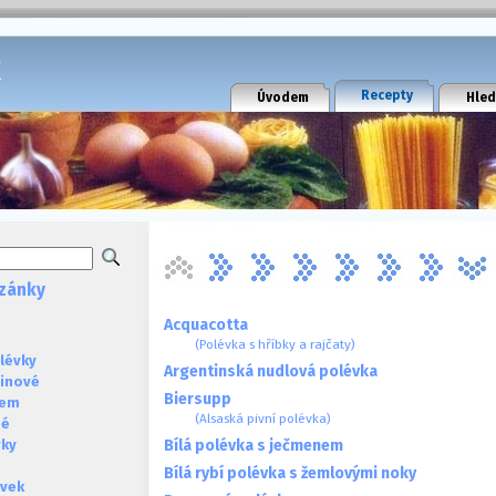
k
Recepty
Úvodem
Hled
zánky
Acquacotta
(Polévka s hříbky a rajčaty)
lévky
Argentinská nudlová polévka
ninové
Biersupp
sem
(Alsaská pivní polévka)
né
Bílá polévka s ječmenem
vky
Bílá rybí polévka s žemlovými noky
évek