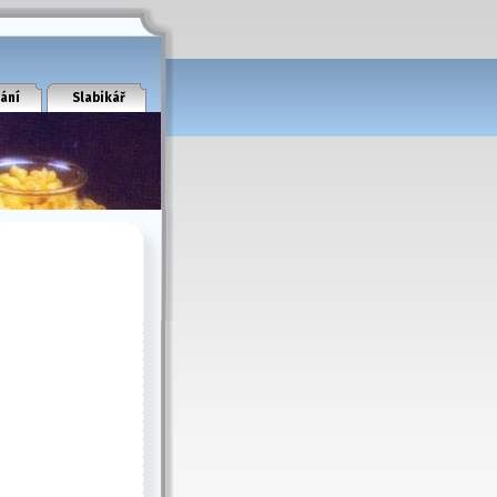
ání
Slabikář