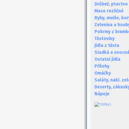
Drůbež, ptactvo
Maso rozličné
Ryby, mušle, kor
Zelenina a houb
Pokrmy z bramb
Těstoviny
Jídla z těsta
Sladká a ovocná 
Ostatní jídla
Přílohy
Omáčky
Saláty, nakl. ze
Deserty, zákusk
Nápoje