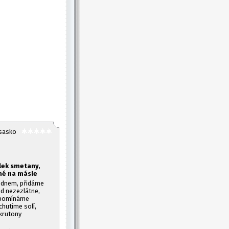
Alsasko
lek smetany,
né na másle
 dnem, přidáme
d nezezlátne,
zapomínáme
chutíme solí,
krutony