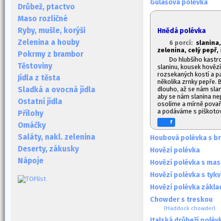
Gulášová polévka
Drůbež, ptactvo
Maso rozličné
Ryby, mušle, korýši
Hnědá polévka
Zelenina a houby
6 porcí:
slanina
zelenina, celý pepř, 
Pokrmy z brambor
Do hlubšího kastr
Těstoviny
slaninu, kousek hovězí
rozsekaných kostí a p
Jídla z těsta
několika zrnky pepře. 
dlouho, až se nám sla
Sladká a ovocná jídla
aby se nám slanina nep
Ostatní jídla
osolíme a mírně povař
a podáváme s piškoto
Přílohy
f
Omáčky
Saláty, nakl. zelenina
Houbová polévka s b
Deserty, zákusky
Hovězí polévka
Nápoje
Hovězí polévka s mas
Hovězí polévka s tykv
Hovězí polévka zákla
Chowder s treskou
(Haddock chowder)
Italská drůbeží polév