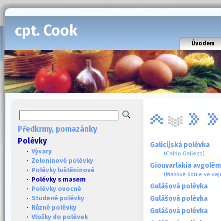
cpt. Cook
Úvodem
Předkrmy, pomazánky
Polévky
Galicijská polévka
·
Vývary
(Caldo Gallego)
·
Zeleninové polévky
Giouvarlakia avgolé
·
Polévky luštěninové
(Masové koule ve vaj
· Polévky s masem
Gulášová polévka
·
Polévky ovocné
Gulášová polévka
·
Studené polévky
·
Různé polévky
Gulášová polévka
·
Vložky do polévek