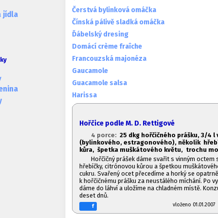
Čerstvá bylinková omáčka
jídla
Čínská pálivě sladká omáčka
Ďábelský dresing
Domácí crème fraîche
Francouzská majonéza
ky
Gaucamole
y
Guacamole salsa
lenina
Harissa
y
Hořčice podle M. D. Rettigové
4 porce:
2
5 dkg hořčičného prášku, 3/4 l
(bylinkového, estragonového), několik hřeb
kůra, špetka muškátového květu, trochu m
Hořčičný prášek dáme svařit s vinným octem s
hřebíčky, citrónovou kůrou a špetkou muškátovéh
cukru. Svařený ocet přecedíme a horký se opatrně
k hořčičnému prášku za neustálého míchání. Po vyc
dáme do láhví a uložíme na chladném místě. Kon
deset dnů.
vloženo 01.01.20
f