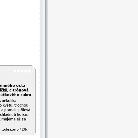
 vinného octa
íčků, citrónová
oučkového cukru
 několika
o květu, trochou
 a pomalu přilévá
hladnutí hořčici
zumujeme až za
07 zobrazeno 4531x