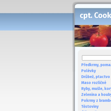
cpt. Coo
Předkrmy, poma
Polévky
Drůbež, ptactvo
Maso rozličné
Ryby, mušle, kor
Zelenina a houb
Pokrmy z bramb
Těstoviny