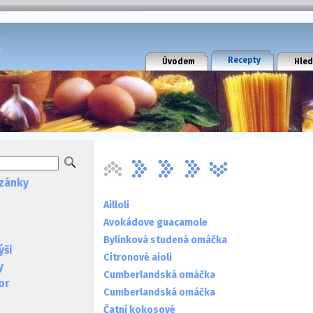
k
Recepty
Úvodem
Hled
zánky
Ailloli
Avokádove guacamole
Bylinková studená omáčka
ýši
Citronové aioli
y
Cumberlandská omáčka
or
Cumberlandská omáčka
Čatní kokosové