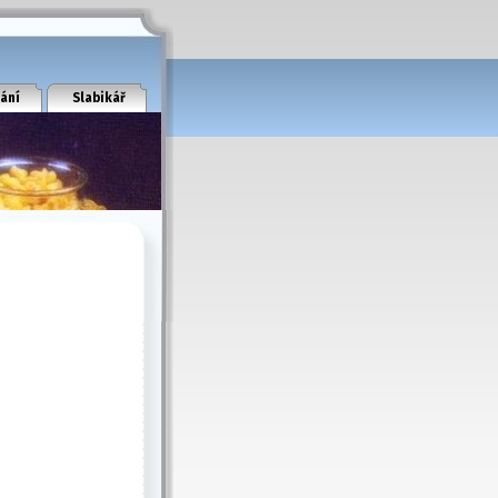
ání
Slabikář