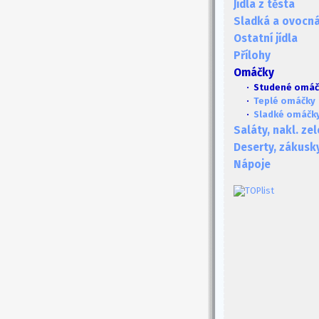
Jídla z těsta
Sladká a ovocná 
Ostatní jídla
Přílohy
Omáčky
· Studené omáč
·
Teplé omáčky
·
Sladké omáčk
Saláty, nakl. ze
Deserty, zákusk
Nápoje