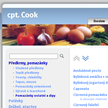
cpt. Cook
Úvodem
Předkrmy, pomazánky
·
Studené předkrmy
Avokádové pesto
·
Teplé předkrmy
Bylinková omáčka s ve
·
Toasty, chlebíčky
·
Tapas, mezze
Bylinkový jogurtový d
·
Pomazánky zeleninové
Caponata
·
Sýrové a tvarohové
Cizrnová pomazánka 
· Pomazánky ostatní a dipy
(s olivovým chlebem)
Polévky
Cizrnový falafel
Drůbež, ptactvo