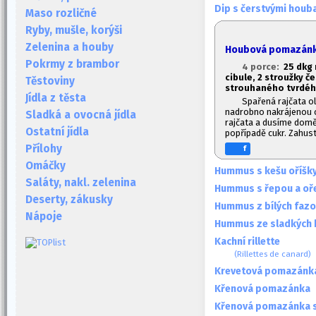
Dip s čerstvými houb
Maso rozličné
Ryby, mušle, korýši
Zelenina a houby
Houbová pomazánka
Pokrmy z brambor
4 porce:
2
5 dkg 
cibule, 2 stroužky č
Těstoviny
strouhaného tvrdéh
Jídla z těsta
Spařená rajčata o
nadrobno nakrájenou c
Sladká a ovocná jídla
rajčata a dusíme domě
Ostatní jídla
popřípadě cukr. Zahus
Přílohy
f
Omáčky
Hummus s kešu oříšk
Saláty, nakl. zelenina
Hummus s řepou a oř
Deserty, zákusky
Hummus z bílých fazo
Nápoje
Hummus ze sladkých 
Kachní rillette
(Rillettes de canard)
Krevetová pomazánk
Křenová pomazánka
Křenová pomazánka 