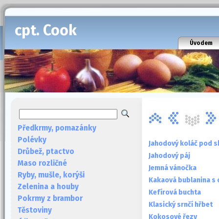
cpt. Cook
Úvodem
Předkrmy, pomazánky
Polévky
Jahodový koláč pod 
Drůbež, ptactvo
Jahodový páj
Maso rozličné
Jemná vánočka
Ryby, mušle, korýši
Kakaová bublanina s
Zelenina a houby
Kefírová buchta
Pokrmy z brambor
Klasický srnčí hřbet
Těstoviny
Kokosové řezy