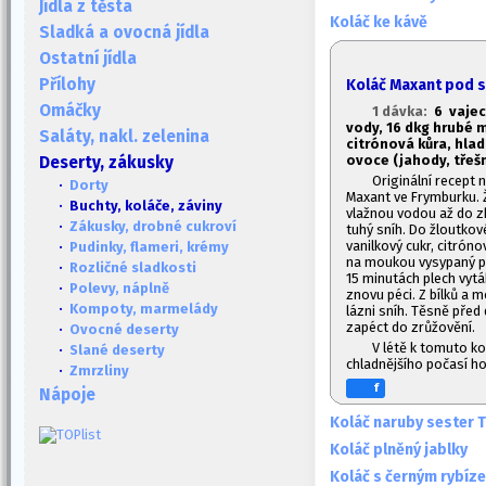
Jídla z těsta
Koláč ke kávě
Sladká a ovocná jídla
Ostatní jídla
Přílohy
Koláč Maxant pod 
Omáčky
1 dávka:
6 vajec
vody, 16 dkg hrubé 
Saláty, nakl. zelenina
citrónová kůra, hla
ovoce (jahody, třeš
Deserty, zákusky
Originální recept n
·
Dorty
Maxant ve Frymburku. 
· Buchty, koláče, záviny
vlažnou vodou až do zh
·
Zákusky, drobné cukroví
tuhý sníh. Do žloutk
vanilkový cukr, citrón
·
Pudinky, flameri, krémy
na moukou vysypaný pl
·
Rozličné sladkosti
15 minutách plech vy
·
Polevy, náplně
znovu péci. Z bílků a 
·
Kompoty, marmelády
lázni sníh. Těsně pře
zapéct do zrůžovění.
·
Ovocné deserty
V létě k tomuto ko
·
Slané deserty
chladnějšího počasí h
·
Zmrzliny
f
Nápoje
Koláč naruby sester 
Koláč plněný jablky
Koláč s černým rybíz