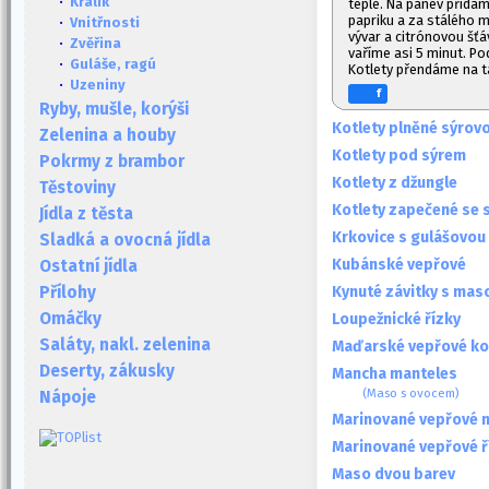
·
Králík
teple. Na pánev přidám
papriku a za stálého m
·
Vnitřnosti
vývar a citrónovou šť
·
Zvěřina
vaříme asi 5 minut. P
·
Guláše, ragú
Kotlety přendáme na t
·
Uzeniny
f
Ryby, mušle, korýši
Kotlety plněné sýrov
Zelenina a houby
Kotlety pod sýrem
Pokrmy z brambor
Kotlety z džungle
Těstoviny
Kotlety zapečené se 
Jídla z těsta
Krkovice s gulášovou
Sladká a ovocná jídla
Kubánské vepřové
Ostatní jídla
Kynuté závitky s mas
Přílohy
Omáčky
Loupežnické řízky
Saláty, nakl. zelenina
Maďarské vepřové kot
Deserty, zákusky
Mancha manteles
(Maso s ovocem)
Nápoje
Marinované vepřové 
Marinované vepřové ř
Maso dvou barev