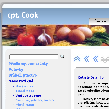
cpt. Cook
Úvodem
Předkrmy, pomazánky
Polévky
Drůbež, ptactvo
Kotlety Orlando
Maso rozličné
4 porce:
4 vepřo
·
Hovězí maso
nasekaná nadrobno, 2
1.
5 dl kuřecího vývar
·
Telecí maso
pepř
· Vepřové a uzené
Kotlety lehce nakl
·
Skopové, jehněčí, kůzlečí
olej, přidáme kotlety 
·
Mleté maso
minut na každé straně.