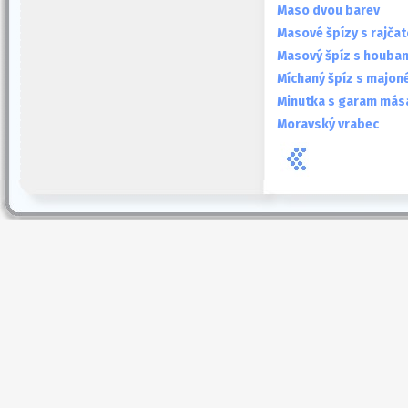
Maso dvou barev
Masové špízy s rajča
Masový špíz s houbam
Míchaný špíz s majon
Minutka s garam más
Moravský vrabec