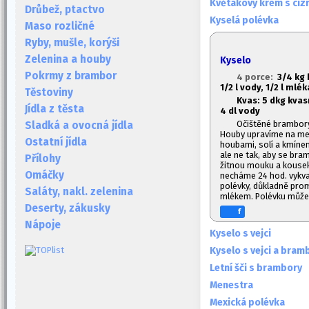
Květákový krém s ciz
Drůbež, ptactvo
Kyselá polévka
Maso rozličné
Ryby, mušle, korýši
Zelenina a houby
Kyselo
Pokrmy z brambor
4 porce:
3/4 kg 
1/2 l vody, 1/2 l mlék
Těstoviny
Kvas:
5 dkg kvas
Jídla z těsta
4 dl vody
Očištěné brambory
Sladká a ovocná jídla
Houby upravíme na men
Ostatní jídla
houbami, solí a kmínem
ale ne tak, aby se bra
Přílohy
žitnou mouku a kouse
Omáčky
necháme 24 hod. vykvasi
polévky, důkladně pro
Saláty, nakl. zelenina
mlékem. Polévku může
Deserty, zákusky
f
Nápoje
Kyselo s vejci
Kyselo s vejci a bram
Letní šči s brambory
Menestra
Mexická polévka