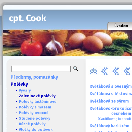
cpt. Cook
Úvodem
Předkrmy, pomazánky
Polévky
Květáková s ovesným
·
Vývary
Květáková s těstovin
· Zeleninové polévky
Květáková se sýrem
·
Polévky luštěninové
·
Polévky s masem
Květákovo-brokolico
·
Polévky ovocné
česnekem
·
Studené polévky
(Cauliflower, broccoli
·
Různé polévky
Květákový karí krém
·
Vložky do polévek