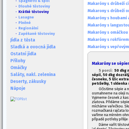
·
Spaghetti & spol
Makaróny s drůbeží 
·
Dlouhé těstoviny
Makarony s drůbeží 
· Krátké těstoviny
·
Lasagne
Makaróny s houbami 
·
Plněné
Makaróny s langusto
·
Regionální
Makaróny s omáčkou 
·
Zapékané těstoviny
Makaróny s rokfórem
Jídla z těsta
Makaróny s vepřovým
Sladká a ovocná jídla
Ostatní jídla
Přílohy
Makaróny se sépie
Omáčky
5 porcí:
50 dkg 
Saláty, nakl. zelenina
sépií,
50 dkg dozrálý
česneku,
5 lžic extr
Deserty, zákusky
petrželky, 1
sklenka 
Nápoje
Očistíme sépie a n
osmahneme na oleji nak
Vyjmeme česnek z kast
zlatova. Přidáme sépie
mícháme vařečkou. Skr
rozmačkaná rajčata lo
vaříme na mírném ohni
případě potřeby přilije
Dáme vařit těstovi
'al dente'. Těstovinu