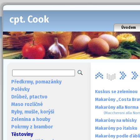
cpt. Cook
Úvodem
Předkrmy, pomazánky
Polévky
Kuskus se zeleninou
Drůbež, ptactvo
Makaróny „Costa Bra
Maso rozličné
Makaróny alla Norma
Ryby, mušle, korýši
(Maccheroni alla Nor
Zelenina a houby
Makaróny na whisky
Pokrmy z brambor
Makaróny po italsku
Těstoviny
Makaróny podle ďábl