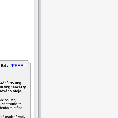
Itálie
rónů, 1
5 dkg
10 dkg pancetty
ivového oleje,
bře osušte,
u. Nastrouhejte
nahrubo mletého
rně osolené vody