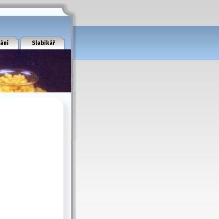
ání
Slabikář