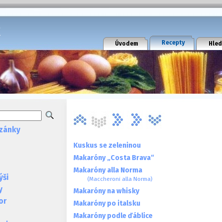
k
Recepty
Úvodem
Hled
zánky
Kuskus se zeleninou
Makaróny „Costa Brava“
Makaróny alla Norma
ýši
(Maccheroni alla Norma)
y
Makaróny na whisky
or
Makaróny po italsku
Makaróny podle ďáblice