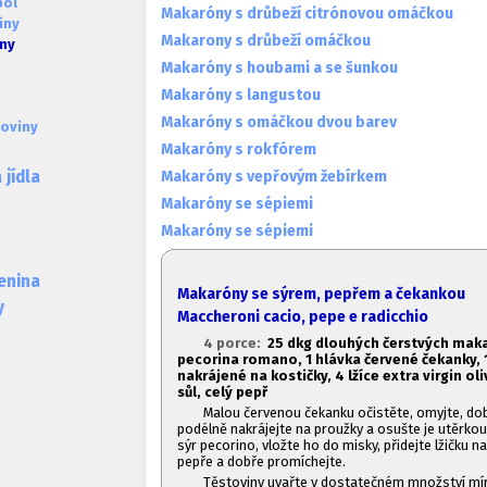
pol
Makaróny s drůbeží citrónovou omáčkou
iny
Makarony s drůbeží omáčkou
iny
Makaróny s houbami a se šunkou
Makaróny s langustou
Makaróny s omáčkou dvou barev
oviny
Makaróny s rokfórem
Makaróny s vepřovým žebírkem
jídla
Makaróny se sépiemi
Makaróny se sépiemi
lenina
Makaróny se sýrem, pepřem a čekankou
y
Maccheroni cacio, pepe e radicchio
4 porce:
2
5 dkg dlouhých čerstvých maka
pecorina romano, 1
hlávka červené čekanky, 
nakrájené na kostičky, 4 lžíce extra virgin ol
sůl, celý pepř
Malou červenou čekanku očistěte, omyjte, do
podélně nakrájejte na proužky a osušte je utěrko
sýr pecorino, vložte ho do misky, přidejte lžičku 
pepře a dobře promíchejte.
Těstoviny uvařte v dostatečném množství mí