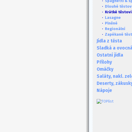
·
Spaghetti & s
·
Dlouhé těstov
· Krátké těstov
·
Lasagne
·
Plněné
·
Regionální
·
Zapékané těst
Jídla z těsta
Sladká a ovocná 
Ostatní jídla
Přílohy
Omáčky
Saláty, nakl. ze
Deserty, zákusk
Nápoje