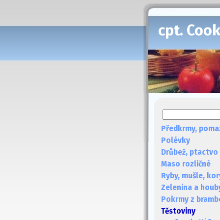
cpt. Coo
Předkrmy, poma
Polévky
Drůbež, ptactvo
Maso rozličné
Ryby, mušle, kor
Zelenina a houb
Pokrmy z bramb
Těstoviny