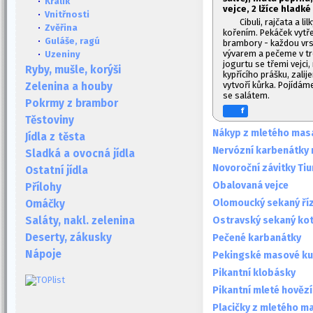
·
Králík
vejce, 2 lžíce hladk
·
Vnitřnosti
Cibuli, rajčata a 
·
Zvěřina
kořením. Pekáček vytř
·
Guláše, ragú
brambory - každou vrs
vývarem a pečeme v tr
·
Uzeniny
jogurtu se třemi vejci
Ryby, mušle, korýši
kypřícího prášku, zali
vytvoří kůrka. Pojídám
Zelenina a houby
se salátem.
Pokrmy z brambor
f
Těstoviny
Nákyp z mletého masa
Jídla z těsta
Nervózní karbenátky n
Sladká a ovocná jídla
Novoroční závitky Ti
Ostatní jídla
Obalovaná vejce
Přílohy
Olomoucký sekaný ří
Omáčky
Ostravský sekaný kot
Saláty, nakl. zelenina
Deserty, zákusky
Pečené karbanátky
Nápoje
Pekingské masové ku
Pikantní klobásky
Pikantní mleté hovězí
Placičky z mletého m