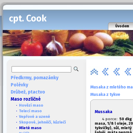
cpt. Cook
Úvodem
Předkrmy, pomazánky
Polévky
Musaka z mletého mas
Drůbež, ptactvo
Musaka z tykve
Maso rozličné
·
Hovězí maso
·
Telecí maso
Mussaka
·
Vepřové a uzené
4 porce:
50 dkg 
·
Skopové, jehněčí, kůzlečí
masa, 1/8 l oleje, 20
tykvičky), sůl, mlet
· Mleté maso
šalvěj, máta peprná,