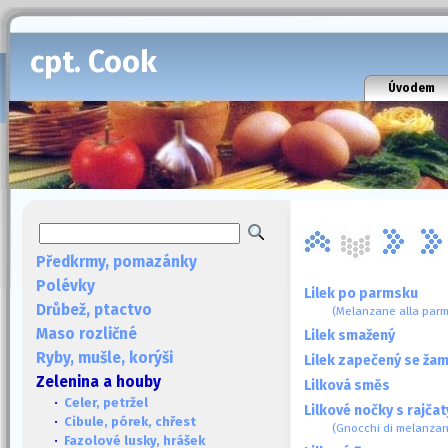
cpt. Cook
Úvodem
Předkrmy, pomazánky
Polévky
Lilek po parmsku
Drůbež, ptactvo
(Melanzane alla parm
Maso rozličné
Lilek smažený
Ryby, mušle, korýši
Lilek zapečený se ža
Zelenina a houby
Lilková směs
·
Celer, petržel
Lilkové nočky s rajča
·
Cibule, pórek, chřest
(Gnocchi di melanzan
·
Fazolové lusky, hrášek