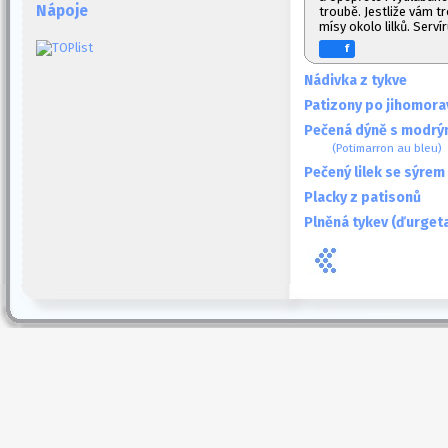
Nápoje
troubě. Jestliže vám t
mísy okolo lilků. Servír
f
Nádivka z tykve
Patizony po jihomor
Pečená dýně s modrý
(Potimarron au bleu)
Pečený lilek se sýre
Placky z patisonů
Plněná tykev (ďurgeta)