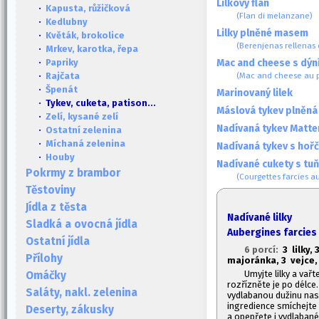
Lilkový flan
·
Kapusta, růžičková
(Flan di melanzane)
·
Kedlubny
Lilky plněné masem
·
Květák, brokolice
(Berenjenas rellenas
·
Mrkev, karotka, řepa
Mac and cheese s dýn
·
Papriky
(Mac and cheese au p
·
Rajčata
·
Špenát
Marinovaný lilek
· Tykev, cuketa, patison...
Máslová tykev plněn
·
Zelí, kysané zelí
Nadívaná tykev Matte
·
Ostatní zelenina
·
Míchaná zelenina
Nadívaná tykev s hoř
·
Houby
Nadívané cukety s tu
Pokrmy z brambor
(Courgettes farcies a
Těstoviny
Jídla z těsta
Nadívané lilky
Sladká a ovocná jídla
Aubergines farcies
Ostatní jídla
6 porcí:
3 lilky,
Přílohy
majoránka, 3 vejce, 
Umyjte lilky a vař
Omáčky
rozřízněte je po délce
Saláty, nakl. zelenina
vydlabanou dužinu nase
ingredience smíchejte 
Deserty, zákusky
a opepřete i vydlabané 