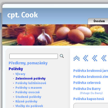
cpt. Cook
Úvodem
Předkrmy, pomazánky
Polévky
Polévka brukvová jar
·
Vývary
Polévka brukvová zim
· Zeleninové polévky
Polévka celerová
·
Polévky luštěninové
·
Polévky s masem
Polévka Du Barry
·
Polévky ovocné
(Potage Du Barry)
·
Studené polévky
Polévka kapustová
·
Různé polévky
·
Vložky do polévek