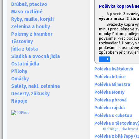
Drůbež, ptactvo
Polévka koprová n
Maso rozličné
6 porcí:
2 svazky
vývar z masa, 2 žlou
Ryby, mušle, korýši
Svazečky kopru vy
Zelenina a houby
minut produsíme ve svě
mouky. Potom podlejem
Pokrmy z brambor
povaříme. Před podává
Těstoviny
rozkvedlané žloutky v
podáváme s osmažený
Jídla z těsta
způsobem připravujem
Sladká a ovocná jídla
f
Ostatní jídla
Polévka květáková
Přílohy
Polévka letnice
Omáčky
Polévka Minestra
Saláty, nakl. zelenina
Polévka Monty
Deserty, zákusky
Polévka pórová
Nápoje
Polévka rajská
Polévka s cuketou
Polévka s těstovinový
(Köttötgaluska leves)
Polévka z bílé řepy (t